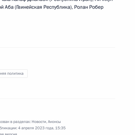
ийско-белорусские переговоры
й Аба (Гвинейская Республика), Ролан Робер
поездку в Тулу
няя политика
частие в открытии новых фармацевтических
ован в разделах:
Новости
,
Анонсы
бликации:
4 апреля 2023 года, 15:35
ая версия