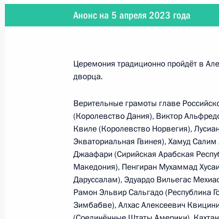
Анонс на 5 апреля 2023 года
5 апреля 2023 года
5 апреля Президент в режиме виде
Безопасности
Церемония традиционно пройдёт в Ал
дворца.
Верительные грамоты главе Российско
(Королевство Дания), Виктор Альфредо
5 апреля 2023 года
Квиле (Королевство Норвегия), Лусиа
5 апреля Владимир Путин примет в
Экваториальная Гвинея), Хамуд Салим 
послов иностранных государств
Джаафари (Сирийская Арабская Респуб
Македония), Пенгиран Мухаммад Хусаи
Даруссалам), Эдуардо Вильегас Мехиа
Рамон Эльвир Сальгадо (Республика Г
5 − 6 апреля 2023 года
Зимбабве), Алхас Алексеевич Квицини
(Соединённые Штаты Америки), Кахтан