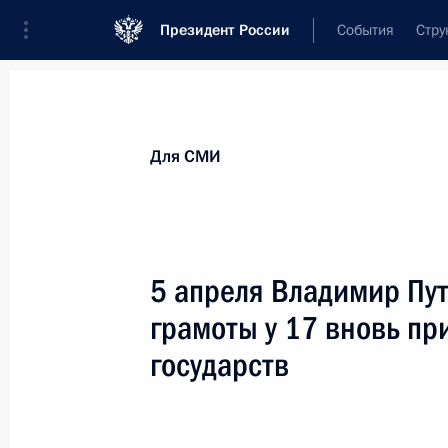
Президент России
События
Стру
Для СМИ
Анонсы
Аккредитация
Банк фотогра
Для СМИ
Показа
5 апреля Владимир Пу
грамоты у 17 вновь п
19 апреля 2023 года
государств
19 апреля Президент в формате в
Правительства