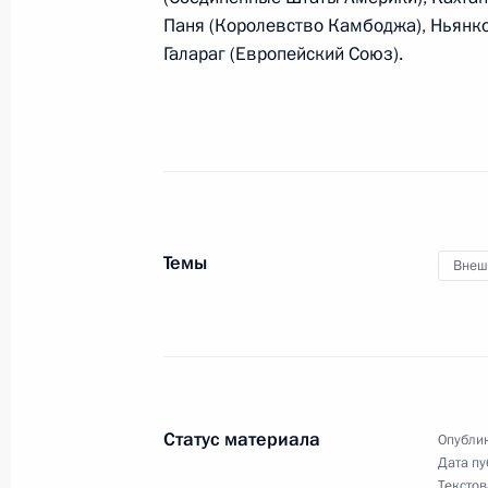
5–6 апреля в Москве пройдут росс
Паня (Королевство Камбоджа), Ньянко
Галараг (Европейский Союз).
4 апреля 2023 года
4 апреля Владимир Путин совершит 
Темы
Внеш
30 марта 2023 года
30 марта Владимир Путин примет у
производств в ряде регионов
Статус материала
Опублик
Дата пу
Текстов