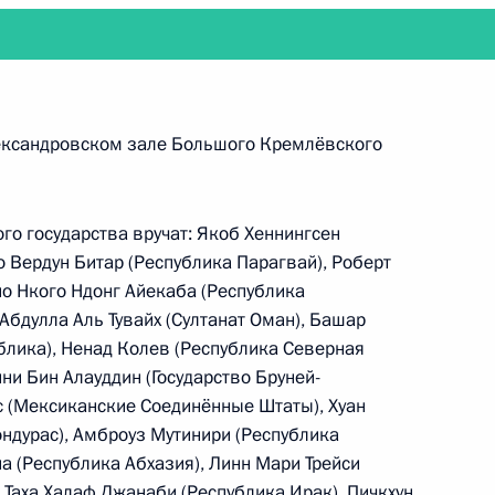
оконференции проведёт заседание Совета
ександровском зале Большого Кремлёвского
го государства вручат: Якоб Хеннингсен
 Вердун Битар (Республика Парагвай), Роберт
но Нкого Ндонг Айекаба (Республика
ерительные грамоты у 17 вновь прибывших
Абдулла Аль Тувайх (Султанат Оман), Башар
лика), Ненад Колев (Республика Северная
ни Бин Алауддин (Государство Бруней-
с (Мексиканские Соединённые Штаты), Хуан
ондурас), Амброуз Мутинири (Республика
а (Республика Абхазия), Линн Мари Трейси
 Таха Халаф Джанаби (Республика Ирак), Пичкхун