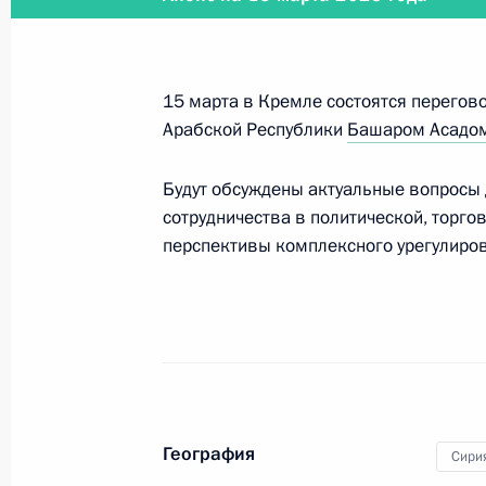
5 апреля 2023 года
15 марта в Кремле состоятся перегов
5 апреля Президент в режиме виде
Арабской Республики
Башаром Асадо
Безопасности
Будут обсуждены актуальные вопросы 
сотрудничества в политической, торго
перспективы комплексного урегулирова
5 апреля 2023 года
5 апреля Владимир Путин примет в
послов иностранных государств
5 − 6 апреля 2023 года
География
Сири