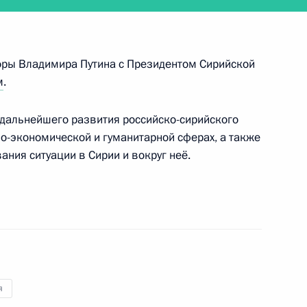
оры Владимира Путина с Президентом Сирийской
оконференции проведёт заседание Совета
м
.
дальнейшего развития российско-сирийского
во-экономической и гуманитарной сферах, а также
ния ситуации в Сирии и вокруг неё.
ерительные грамоты у 17 вновь прибывших
я