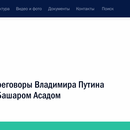
ктура
Видео и фото
Документы
Контакты
Поиск
фий
Пресс-служба
Подписка
ть следующие материалы
ереговоры Владимира Путина
 Башаром Асадом
идеоконференции проведёт совещание с членами