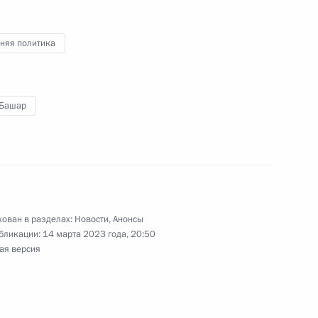
ийско-белорусские переговоры
няя политика
 Башар
поездку в Тулу
ован в разделах:
Новости
,
Анонсы
частие в открытии новых фармацевтических
бликации:
14 марта 2023 года, 20:50
ая версия