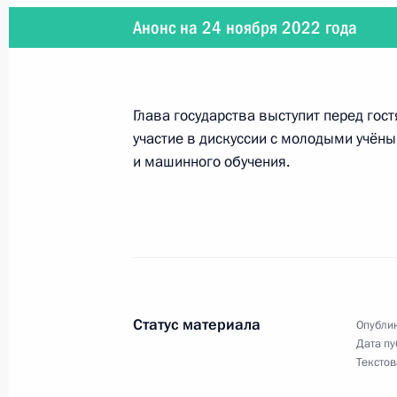
Анонс на 24 ноября 2022 года
7 декабря 2022 года
7 декабря глава государства прове
гражданского общества и правам 
Глава государства выступит перед гос
участие в дискуссии с молодыми учёны
и машинного обучения.
5 декабря 2022 года
5 декабря Президент примет учас
2 декабря 2022 года
Статус материала
Опублик
Дата пу
2 декабря Президент встретится с
Текстов
организаций