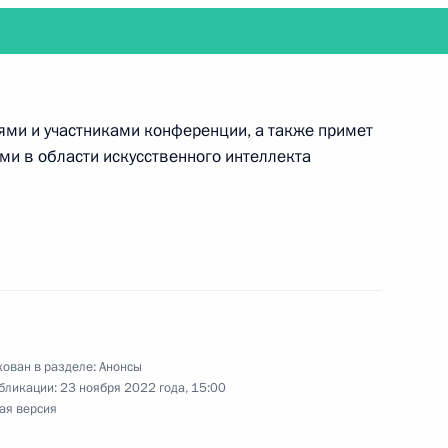
дёт заседание Совета по развитию
человека
тями и участниками конференции, а также примет
ми в области искусственного интеллекта
тие в церемонии вручения премии #МыВместе
ован в разделе:
Анонсы
бликации:
23 ноября 2022 года, 15:00
 инвалидами и представителями общественных
ая версия