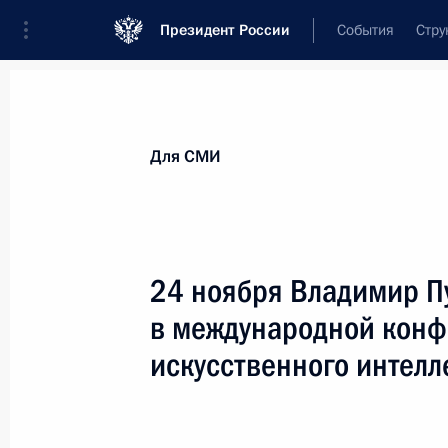
Президент России
События
Стру
Для СМИ
Анонсы
Аккредитация
Банк фотогра
Для СМИ
Показа
24 ноября Владимир П
в международной конф
8 декабря 2022 года
искусственного интелл
8 декабря Президент вручит Героя