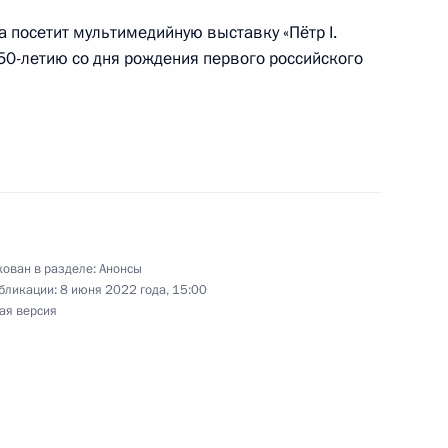
а посетит мультимедийную выставку «Пётр I.
50-летию со дня рождения первого российского
в форуме Агентства стратегических инициатив
рса «Большая перемена»
ован в разделе:
Анонсы
бликации:
8 июня 2022 года, 15:00
ая версия
Иран