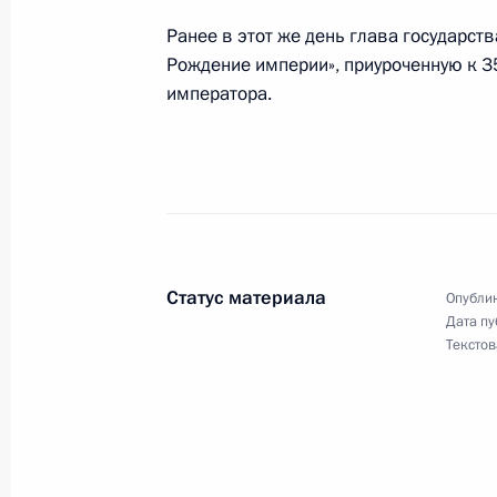
в режиме видеоконференции
Ранее в этот же день глава государств
Рождение империи», приуроченную к 3
императора.
20 июля 2022 года
20 июля Президент примет участие 
и встретится с участниками конку
Статус материала
Опублик
Дата пу
19 июля 2022 года
Текстов
19 июля Владимир Путин посетит 