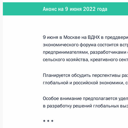
Анонс на 9 июня 2022 года
1 августа 2022 года
1 августа Президент проведёт сов
комплекса
9 июня в Москве на ВДНХ в преддвер
экономического форума состоится вс
предпринимателями, разработчиками с
сельского хозяйства, креативного сек
31 июля 2022 года
Планируется обсудить перспективы р
31 июля Владимир Путин примет Г
глобальной и российской экономики, с
Особое внимание предполагается уде
в разработку решений глобальных вы
25 июля 2022 года
* * *
25 июля Владимир Путин проведёт 