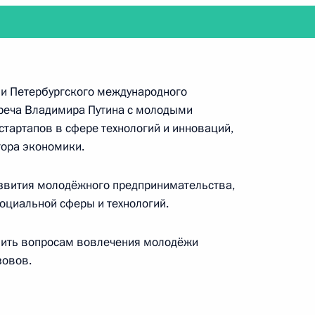
ещание по вопросам развития металлургического
ии Петербургского международного
треча Владимира Путина с молодыми
тартапов в сфере технологий и инноваций,
тора экономики.
азвития молодёжного предпринимательства,
лавный военно-морской парад
оциальной сферы и технологий.
лить вопросам вовлечения молодёжи
зовов.
очередное совещание с членами Правительства