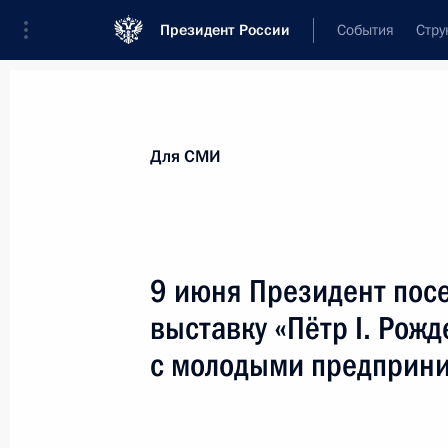
Президент России
События
Стру
Для СМИ
Анонсы
Аккредитация
Банк фотогра
Для СМИ
Показа
9 июня Президент пос
выставку «Пётр I. Рож
5 августа 2022 года
с молодыми предприн
5 августа в Сочи состоятся перего
Реджепом Тайипом Эрдоганом