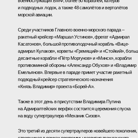
военнослужащих ВМФ, более 50 кораблей, катеров
и подводных лодок, а также 48 самолётов и вертолётов
морской авиации.
Среди участников Главного военно-морского парада –
ракетный крейсер «Маршал Устинов», фрегат «Адмирал
Касатонов», большой противолодочный корабль «Вице-
адмирал Кулаков», корветы «Гремящий» и «Стойкий», боль
десантные корабли «Пётр Моргунов» и «Минск», корабли
противоминной обороны «Александр Обухов» и «Владимир
Емельянов». Впервые в параде примет участие ракетный
подводный крейсер стратегического назначения
«Князь Владимир» проекта «Борей-А».
Также в этот день в присутствии Владимира Путина
на Адмиралтейских верфях состоится церемония спуска
на воду супертраулера «Механик Сизов».
Это третий из десяти супертраулеров новейшего поколения,
строящихся в рамках программы развития гражданского