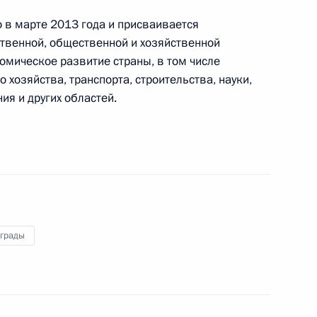
о в марте 2013 года и присваивается
твенной, общественной и хозяйственной
омическое развитие страны, в том числе
 хозяйства, транспорта, строительства, науки,
редное совещание с членами Правительства
ия и других областей.
 рабочим визитом Китай
аграды
рабочую поездку в Санкт-Петербург