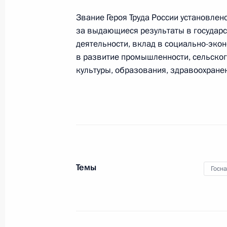
Звание Героя Труда России установлен
за выдающиеся результаты в государс
деятельности, вклад в социально-экон
29 апреля 2019 года
в развитие промышленности, сельского
29 апреля Президент проведёт оче
культуры, образования, здравоохранен
26 − 27 апреля 2019 года
26–27 апреля Президент посетит с
Темы
Госн
23 − 24 апреля 2019 года
23–24 апреля Президент совершит 