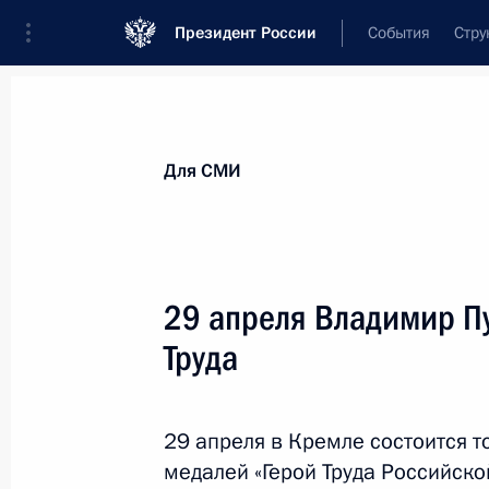
Президент России
События
Стру
Для СМИ
Анонсы
Аккредитация
Банк фотогра
Для СМИ
Показа
29 апреля Владимир Пу
Труда
15 мая 2019 года
15 мая состоятся переговоры Вла
Австрии Александром ван дер Бел
29 апреля в Кремле состоится 
медалей «Герой Труда Российско