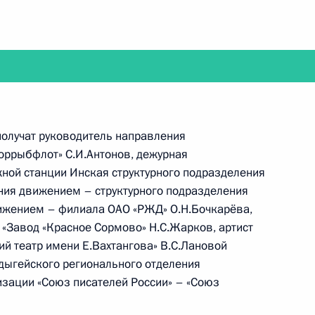
абочую поездку в Астраханскую область
получат руководитель направления
ррыбфлот» С.И.Антонов, дежурная
ной станции Инская структурного подразделения
ие Совета по стратегическому развитию
ния движением – структурного подразделения
ижением – филиала ОАО «РЖД» О.Н.Бочкарёва,
 «Завод «Красное Сормово» Н.С.Жарков, артист
й театр имени Е.Вахтангова» В.С.Лановой
Адыгейского регионального отделения
зации «Союз писателей России» – «Союз
медали Героя Труда