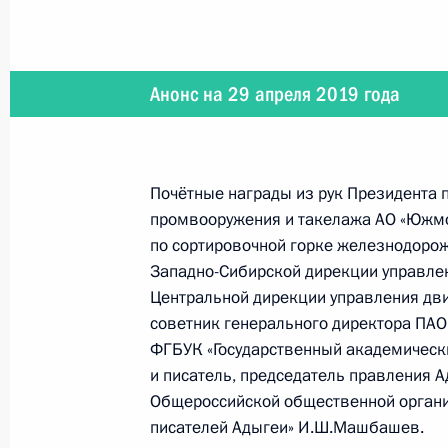
14 мая 2019 года
Анонс на 29 апреля 2019 года
14 мая Владимир Путин совершит р
Почётные награды из рук Президента 
8 мая 2019 года
промвооружения и такелажа АО «Южмо
по сортировочной горке железнодорож
8 мая Президент проведёт заседан
Западно-Сибирской дирекции управле
и приоритетным проектам
Центральной дирекции управления дв
советник генерального директора ПАО
ФГБУК «Государственный академически
и писатель, председатель правления 
29 апреля 2019 года
Общероссийской общественной органи
писателей Адыгеи» И.Ш.Машбашев.
29 апреля Владимир Путин вручит 