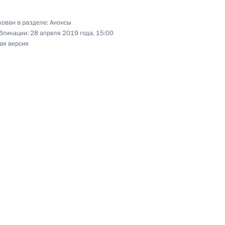
ован в разделе:
Анонсы
бликации:
28 апреля 2019 года, 15:00
ая версия
тся с Президентом Эстонской Республики Керсти
у с рабочим визитом
димира Путина Президент Таджикистана
 официальным визитом