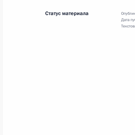
Статус материала
Опублик
Дата пу
Текстов
18 апреля 2019 года
18 апреля Владимир Путин встрети
Кальюлайд, которая посетит Москв
17 апреля 2019 года
16–17 апреля по приглашению Вла
Эмомали Рахмон посетит Россию с