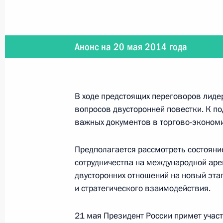
18 июня 2014 года
Состоится рабочая поездка Владим
Анонс на 20 мая 2014 года
12 июня 2014 года
В ходе предстоящих переговоров лиде
вопросов двусторонней повестки. К п
Владимир Путин вручит Государст
важных документов в торгово-экономи
Предполагается рассмотреть состояни
сотрудничества на международной арен
11 июня 2014 года
двусторонних отношений на новый эт
и стратегического взаимодействия.
Владимир Путин проведёт совещани
задач, поставленных в Послании 
указов
21 мая Президент России примет учас