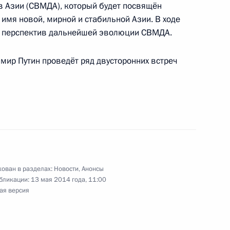
 Азии (СВМДА), который будет посвящён
имя новой, мирной и стабильной Азии. В ходе
е перспектив дальнейшей эволюции СВМДА.
ир Путин проведёт ряд двусторонних встреч
работе форума «Интернет-предпринимательство
ира Путина в Архангельск
ован в разделах:
Новости
,
Анонсы
бликации:
13 мая 2014 года, 11:00
ая версия