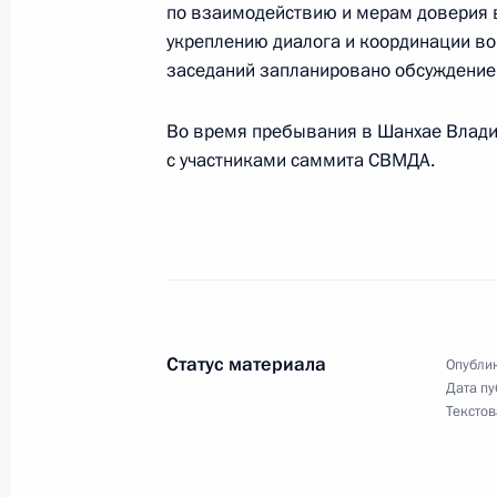
по взаимодействию и мерам доверия в
укреплению диалога и координации во 
заседаний запланировано обсуждени
10 июня 2014 года
Во время пребывания в Шанхае Владим
Владимир Путин примет участие в 
с участниками саммита СВМДА.
в России»
9 июня 2014 года
Состоится рабочая поездка Владим
Статус материала
Опублик
Дата пу
Текстов
5 июня 2014 года