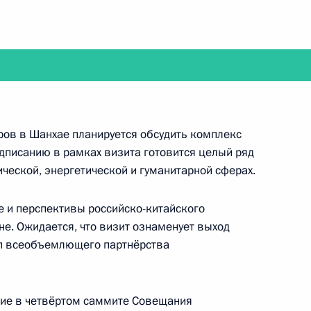
ира Путина в Ставропольский край
ров в Шанхае планируется обсудить комплекс
одписанию в рамках визита готовится целый ряд
венные премии Российской Федерации 2013 года
ческой, энергетической и гуманитарной сферах.
е и перспективы российско-китайского
е. Ожидается, что визит ознаменует выход
ап всеобъемлющего партнёрства
е с членами Правительства о выполнении
Федеральному Собранию в развитие майских
тие в четвёртом саммите Совещания