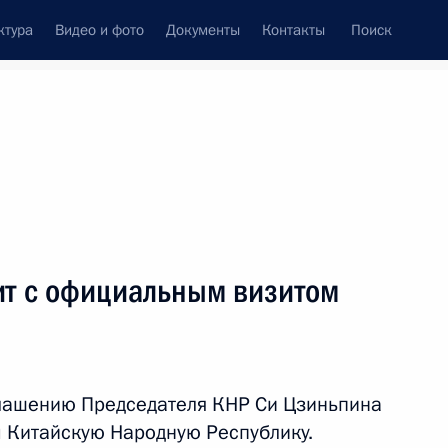
ктура
Видео и фото
Документы
Контакты
Поиск
фий
Пресс-служба
Подписка
ть следующие материалы
ит с официальным визитом
уке и образованию
глашению Председателя КНР Си Цзиньпина
 Китайскую Народную Республику.