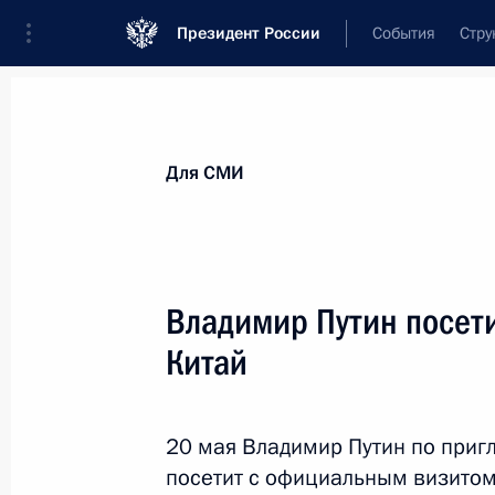
Президент России
События
Стру
Для СМИ
Анонсы
Аккредитация
Банк фотогра
Для СМИ
Показа
Владимир Путин посет
Китай
23 июня 2014 года
Состоится заседание Совета по на
20 мая Владимир Путин по при
посетит с официальным визитом