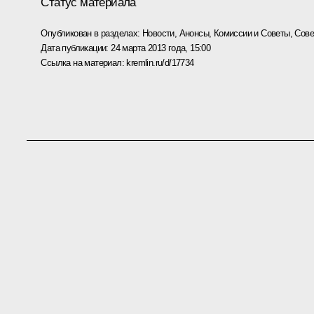
Статус материала
Опубликован в разделах:
Новости
,
Анонсы
,
Комиссии и Советы
,
Сове
Дата публикации:
24 марта 2013 года, 15:00
Ссылка на материал:
kremlin.ru/d/17734