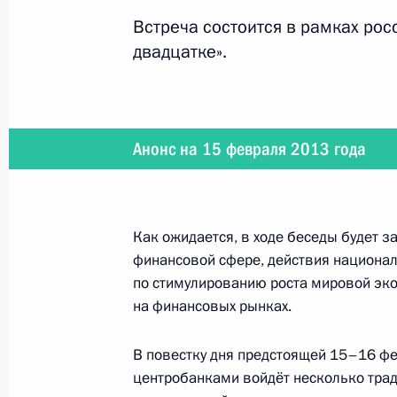
Встреча состоится в рамках рос
двадцатке».
4 марта 2013 года
Владимир Путин встретится с През
Анонс на 15 февраля 2013 года
1 марта 2013 года
Президент посетит 104-й гвардейс
Как ожидается, в ходе беседы будет з
десантно-штурмовой дивизии
финансовой сфере, действия национал
по стимулированию роста мировой эк
на финансовых рынках.
27 − 28 февраля 2013 года
В повестку дня предстоящей 15–16 ф
центробанками войдёт несколько трад
Владимир Путин встретится с Пре