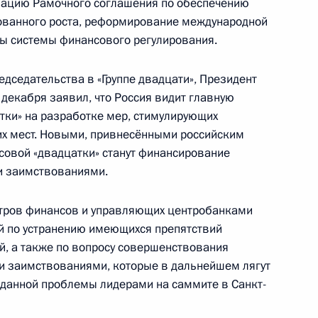
изацию Рамочного соглашения по обеспечению
рованного роста, реформирование международной
ы системы финансового регулирования.
дседательства в «Группе двадцати», Президент
итоговой коллегии Министерства обороны
 декабря заявил, что Россия видит главную
атки» на разработке мер, стимулирующих
их мест. Новыми, привнесёнными российским
совой «двадцатки» станут финансирование
и заимствованиями.
истров финансов и управляющих центробанками
«Мать и дитя» и проведёт заседание Совета
й по устранению имеющихся препятствий
роектов и демографической политике
ий, а также по вопросу совершенствования
и заимствованиями, которые в дальнейшем лягут
 данной проблемы лидерами на саммите в Санкт-