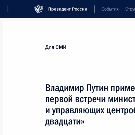
Президент России
События
Стру
Для СМИ
Анонсы
Аккредитация
Банк фотогра
Для СМИ
Показа
Владимир Путин приме
первой встречи минис
5 марта 2013 года
и управляющих центро
Владимир Путин проведёт очередно
двадцати»
стратегических инициатив (АСИ)