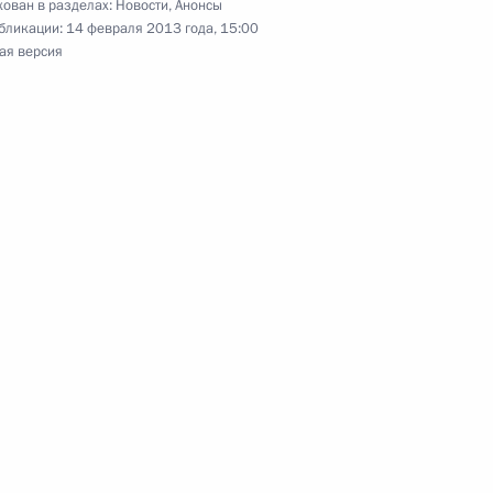
ован в разделах:
Новости
,
Анонсы
бликации:
14 февраля 2013 года, 15:00
ая версия
ие Совета по межнациональным отношениям
частников первой встречи министров финансов
 «Группы двадцати»
коллегии ФСБ