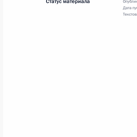
Статус материала
Опублик
Дата пу
Текстов
19 февраля 2013 года
Владимир Путин проведёт заседан
15 февраля 2013 года
Владимир Путин примет в Кремле у
и управляющих центробанков стран
14 февраля 2013 года
Владимир Путин примет участие в 