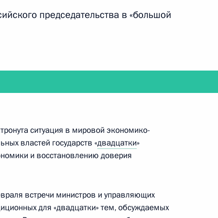
сийского председательства в «большой
идентом Украины Виктором Януковичем
кий десантно-штурмовой полк 76-й гвардейской
атронута ситуация в мировой экономико-
ьных властей государств «
двадцатки
»
ономики и восстановлению доверия
евраля встречи министров и управляющих
иционных для «двадцатки» тем, обсуждаемых
зидентом Франции Франсуа Олландом