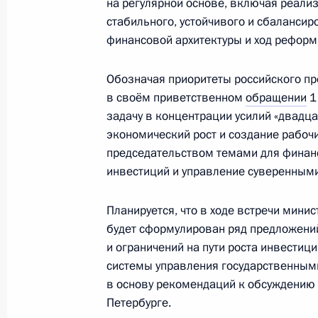
на регулярной основе, включая реал
стабильного, устойчивого и сбаланси
финансовой архитектуры и ход реформ
27 февраля 2013 года
Обозначая приоритеты российского пре
Владимир Путин примет участие в 
в своём приветственном
обращении
1
задачу в концентрации усилий «двадц
России
экономический рост и создание рабоч
председательством темами для финан
инвестиций и управление суверенным
26 февраля 2013 года
Планируется, что в ходе встречи мин
Владимир Путин посетит госпиталь 
будет сформулирован ряд предложени
по реализации приоритетных нацп
и ограничений на пути роста инвестиц
системы управления государственным
в основу рекомендаций к обсуждению
Петербурге.