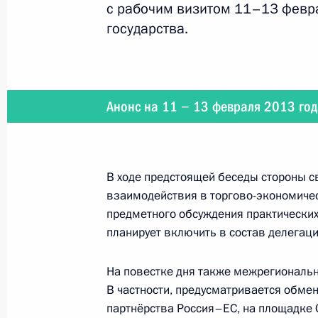
с рабочим визитом 11–13 февр
государства.
4 марта 2013 года
Владимир Путин встретится с През
Анонс на 11 − 13 февраля 2013 год
1 марта 2013 года
В ходе предстоящей беседы стороны с
Президент посетит 104-й гвардейс
взаимодействия в торгово-экономичес
десантно-штурмовой дивизии
предметного обсуждения практически
планирует включить в состав делегац
На повестке дня также межрегиональ
27 − 28 февраля 2013 года
В частности, предусматривается обмен
Владимир Путин встретится с Пре
партнёрства Россия–ЕС, на площадке 