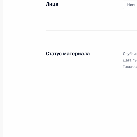
22 февраля 2013 года
Лица
Ниин
Владимир Путин вручит государств
культуры, искусства, военным, спо
представителям других профессий
Статус материала
Опублик
Дата пу
21 февраля 2013 года
Текстов
Владимир Путин встретится с судь
19 февраля 2013 года
Состоится встреча Владимира Пути