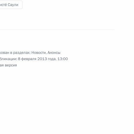
истё Саули
енные награды видным деятелям науки,
ртсменам, религиозным деятелям, педагогам,
ован в разделах:
Новости
,
Анонсы
бликации:
8 февраля 2013 года, 13:00
ая версия
ями Верховного Суда Российской Федерации
на с Королём Иордании Абдаллой II