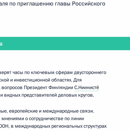
аля по приглашению главы Российского
идентом Украины Виктором Януковичем
а
верят часы по ключевым сферам двустороннего
кий десантно-штурмовой полк 76-й гвардейской
кой и инвестиционной областях. Для
х вопросов Президент Финляндии
С.Ниинистё
ии видных представителей деловых кругов.
ные, европейские и международные связи.
 мнениями о сотрудничестве по линии
зидентом Франции Франсуа Олландом
ООН, в международных региональных структурах