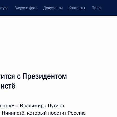
ктура
Видео и фото
Документы
Контакты
Поиск
фий
Пресс-служба
Подписка
ть следующие материалы
тится с Президентом
истё
е заседание наблюдательного совета Агентства
 встреча Владимира Путина
 Ниинистё, который посетит Россию