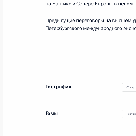
на Балтике и Севере Европы в целом.
Предыдущие
переговоры
на высшем ур
Петербургского международного экон
27 февраля 2013 года
Владимир Путин примет участие в 
России
26 февраля 2013 года
География
Финл
Владимир Путин посетит госпиталь 
по реализации приоритетных нацп
Темы
Внеш