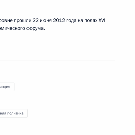
овне прошли 22 июня 2012 года на полях XVI
омического форума.
итоговой коллегии Министерства обороны
яндия
«Мать и дитя» и проведёт заседание Совета
роектов и демографической политике
няя политика