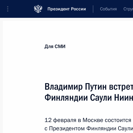
Президент России
События
Стру
Для СМИ
Анонсы
Аккредитация
Банк фотогра
Для СМИ
Показа
Владимир Путин встре
Финляндии Саули Ниин
5 марта 2013 года
Владимир Путин проведёт очередно
стратегических инициатив (АСИ)
12 февраля в Москве состоится
с Президентом Финляндии Саули