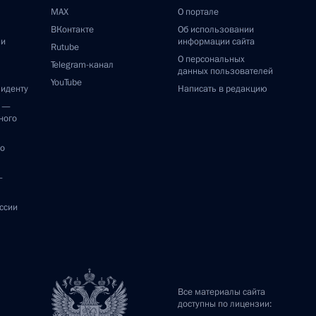
MAX
О портале
ВКонтакте
Об использовании
ии
информации сайта
Rutube
О персональных
Telegram-канал
данных пользователей
YouTube
зиденту
Написать в редакцию
и —
ного
по
—
ссии
Все материалы сайта
доступны по лицензии: