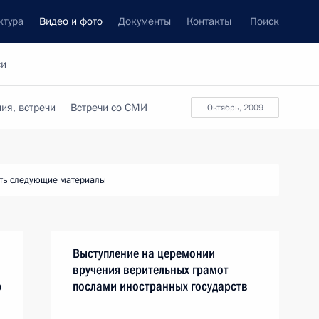
ктура
Видео и фото
Документы
Контакты
Поиск
си
ия, встречи
Встречи со СМИ
октябрь, 2009
ть следующие материалы
Выступление на церемонии
вручения верительных грамот
ю
послами иностранных государств