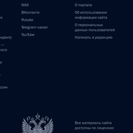
MAX
О портале
ВКонтакте
Об использовании
ии
информации сайта
Rutube
О персональных
Telegram-канал
данных пользователей
YouTube
зиденту
Написать в редакцию
и —
ного
по
—
ссии
Все материалы сайта
доступны по лицензии: