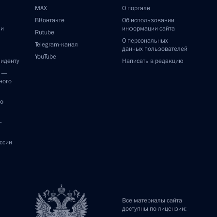
MAX
О портале
ВКонтакте
Об использовании
ии
информации сайта
Rutube
О персональных
Telegram-канал
данных пользователей
YouTube
зиденту
Написать в редакцию
и —
ного
по
—
ссии
Все материалы сайта
доступны по лицензии: