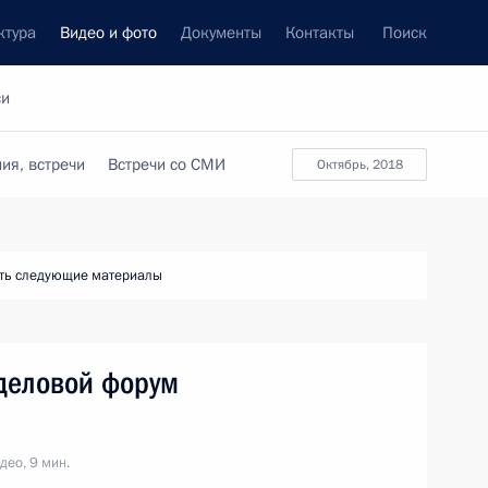
ктура
Видео и фото
Документы
Контакты
Поиск
си
ия, встречи
Встречи со СМИ
октябрь, 2018
ть следующие материалы
деловой форум
део, 9 мин.