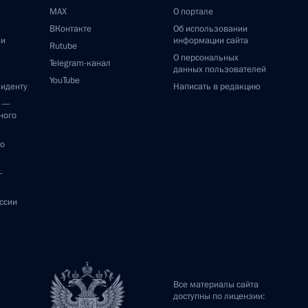
MAX
О портале
ВКонтакте
Об использовании
ии
информации сайта
Rutube
О персональных
Telegram-канал
данных пользователей
YouTube
зиденту
Написать в редакцию
и —
ного
по
—
ссии
Все материалы сайта
доступны по лицензии: