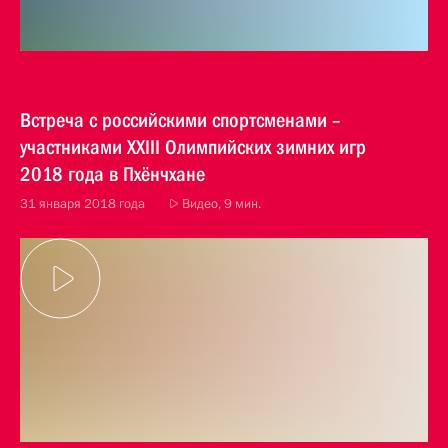
Встреча с российскими спортсменами –
участниками XXIII Олимпийских зимних игр
2018 года в Пхёнчхане
31 января 2018 года
Видео, 9 мин.