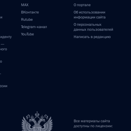
MAX
О портале
ВКонтакте
Об использовании
ии
информации сайта
Rutube
О персональных
Telegram-канал
данных пользователей
YouTube
зиденту
Написать в редакцию
и —
ного
по
—
ссии
Все материалы сайта
доступны по лицензии: