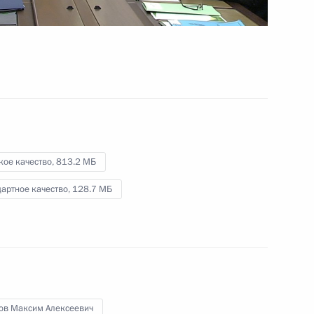
паводков
16 октября 2019 года
Видео, 1 ч.
кое качество,
813.2 МБ
артное качество,
128.7 МБ
Заседание Российско-
ов Максим Алексеевич