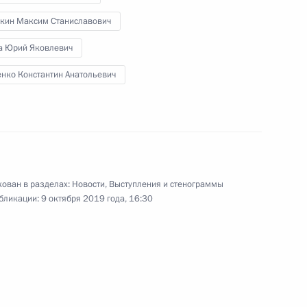
Э
саудовского экономического
кин Максим Станиславович
совета
а Юрий Яковлевич
14 октября 2019 года
Видео, 5 мин.
енко Константин Анатольевич
ован в разделах:
Новости
,
Выступления и стенограммы
бликации:
9 октября 2019 года, 16:30