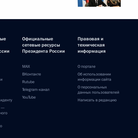
ные
Официальные
Правовая и
сетевые ресурсы
техническая
ссии
Президента России
информация
MAX
О портале
ВКонтакте
Об использовании
ии
информации сайта
Rutube
О персональных
Telegram-канал
данных пользователей
YouTube
зиденту
Написать в редакцию
и —
ного
по