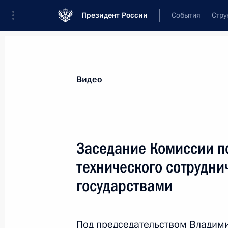
Президент России
События
Стру
Видеозаписи
Фотографии
Аудиозапи
Все материалы
Выступления
Совещан
Видео
Показа
Заседание Комиссии п
технического сотрудни
государствами
Встреча с представителями
общественности
Под председательством Владими