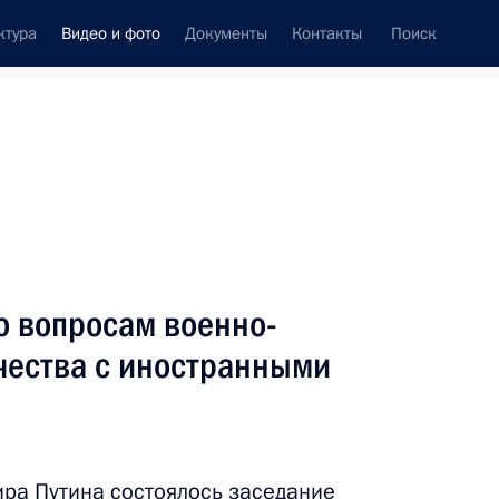
ктура
Видео и фото
Документы
Контакты
Поиск
си
ия, встречи
Встречи со СМИ
декабрь, 2019
ть следующие материалы
о вопросам военно-
чества с иностранными
Заседание Комиссии по вопросам
военно-технического
сотрудничества с иностранными
государствами
ра Путина состоялось заседание