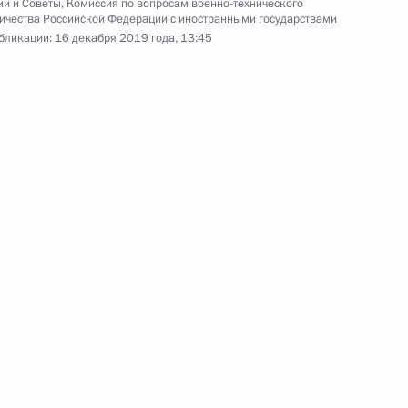
ии и Советы
,
Комиссия по вопросам военно-технического
Заседание Совета
ичества Российской Федерации с иностранными государствами
бликации:
16 декабря 2019 года, 13:45
по развитию гражданского
общества и правам человека
10 декабря 2019 года
Видео, 56 мин.