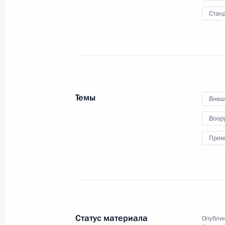
организационного комитета
Станд
«Победа»
11 декабря 2019 года
Видео, 51 мин.
Темы
Внеш
Воор
Пром
Статус материала
Опублик