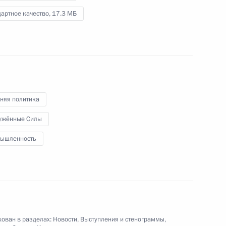
Правительства
артное качество,
17.3 МБ
11 декабря 2019 года
Видео, 18 мин.
няя политика
ужённые Силы
ышленность
ован в разделах:
Новости
,
Выступления и стенограммы
,