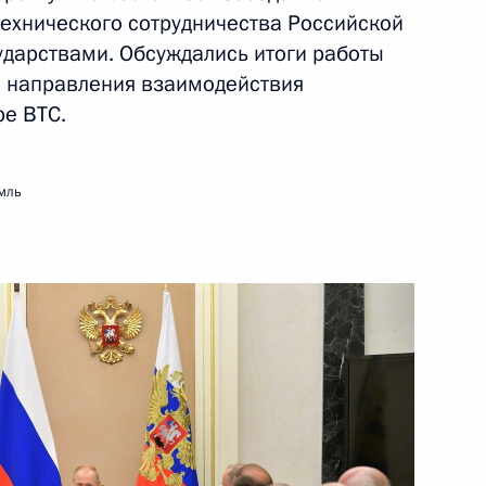
ехнического сотрудничества Российской
16 декабря 2019 года
Видео, 4 мин.
дарствами. Обсуждались итоги работы
е направления взаимодействия
е ВТС.
мль
Встреча с судьями
Конституционного Суда