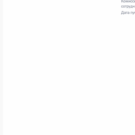
Комисс
Встреча с региональными
сотрудн
Дата пу
уполномоченными
по правам человека
10 декабря 2019 года
Видео, 29 мин.