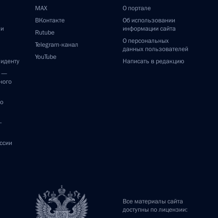
MAX
О портале
ВКонтакте
Об использовании
ии
информации сайта
Rutube
О персональных
Telegram-канал
данных пользователей
YouTube
зиденту
Написать в редакцию
и —
ного
по
—
ссии
Все материалы сайта
доступны по лицензии: