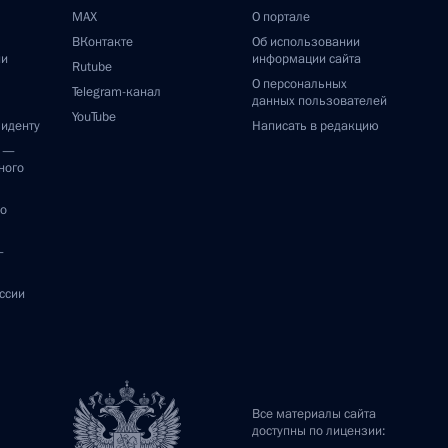
MAX
О портале
ВКонтакте
Об использовании
ии
информации сайта
Rutube
О персональных
Telegram-канал
данных пользователей
YouTube
зиденту
Написать в редакцию
и —
ного
по
—
ссии
Все материалы сайта
доступны по лицензии: