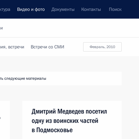
ктура
Видео и фото
Документы
Контакты
Поиск
си
ия, встречи
Встречи со СМИ
февраль, 2010
ть следующие материалы
Дмитрий Медведев посетил
о
одну из воинских частей
в Подмосковье