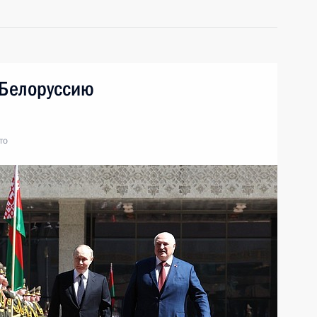
 Белоруссию
то