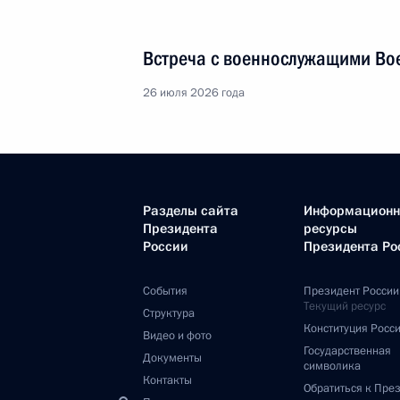
Встреча с военнослужащими Во
26 июля 2026 года
Разделы сайта
Информацион
Президента
ресурсы
России
Президента Ро
События
Президент России
Текущий ресурс
Структура
Конституция Росс
Видео и фото
Государственная
Документы
символика
Контакты
Обратиться к Пре