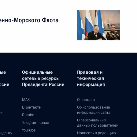
енно-Морского Флота
ные
Официальные
Правовая и
сетевые ресурсы
техническая
ссии
Президента России
информация
MAX
О портале
ВКонтакте
Об использовании
ии
информации сайта
Rutube
О персональных
Telegram-канал
данных пользователей
YouTube
зиденту
Написать в редакцию