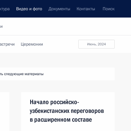
ктура
Видео и фото
Документы
Контакты
Поиск
си
встречи
Церемонии
июнь, 2024
ть следующие материалы
Начало российско-
узбекистанских переговоров
в расширенном составе