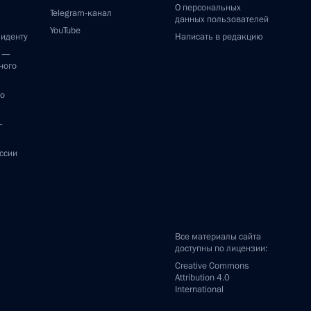
О персональных
Telegram-канал
данных пользователей
YouTube
зиденту
Написать в редакцию
и —
ного
по
—
ссии
Все материалы сайта
доступны по лицензии:
Creative Commons
Attribution 4.0
International