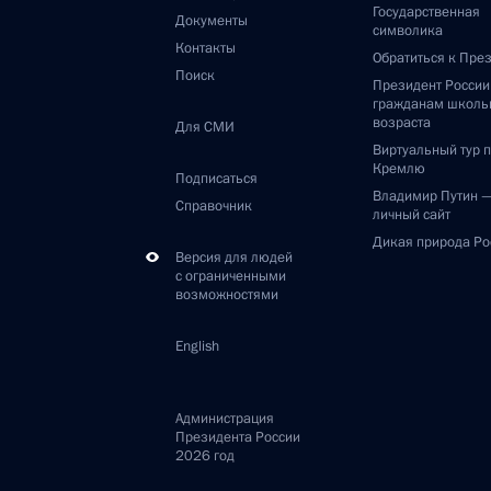
Государственная
Документы
символика
Контакты
Обратиться к Пре
Поиск
Президент Росси
гражданам школь
возраста
Для СМИ
Виртуальный тур 
Кремлю
Подписаться
Владимир Путин 
Справочник
личный сайт
Дикая природа Ро
Версия для людей
с ограниченными
возможностями
English
Администрация
Президента России
2026 год