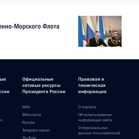
енно-Морского Флота
ные
Официальные
Правовая и
сетевые ресурсы
техническая
ссии
Президента России
информация
MAX
О портале
ВКонтакте
Об использовании
ии
информации сайта
Rutube
О персональных
Telegram-канал
данных пользователей
YouTube