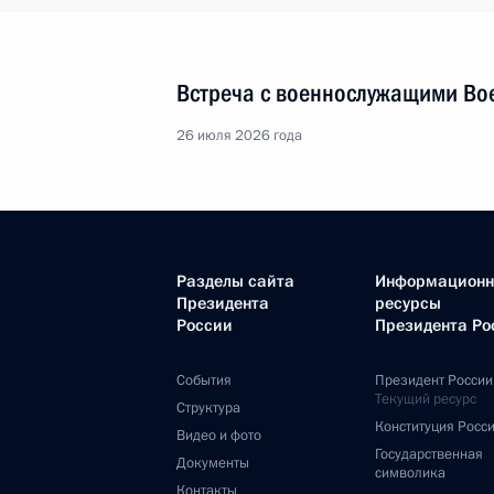
Встреча с военнослужащими Во
26 июля 2026 года
Разделы сайта
Информацион
Президента
ресурсы
России
Президента Ро
События
Президент России
Текущий ресурс
Структура
Конституция Росс
Видео и фото
Государственная
Документы
символика
Контакты