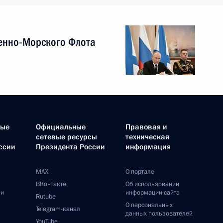
енно-Морского Флота
ные
Официальные
Правовая и
сетевые ресурсы
техническая
ссии
Президента России
информация
MAX
О портале
ВКонтакте
Об использовании
ии
информации сайта
Rutube
О персональных
Telegram-канал
данных пользователей
YouTube