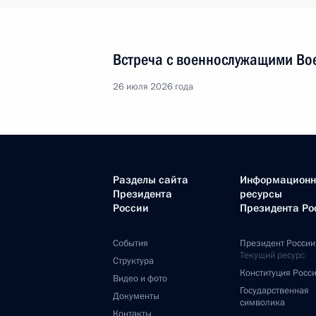
Встреча с военнослужащими Во
26 июля 2026 года
Разделы сайта
Информацион
Президента
ресурсы
России
Президента Ро
События
Президент России
Текущий ресурс
Структура
Конституция Росс
Видео и фото
Государственная
Документы
символика
Контакты