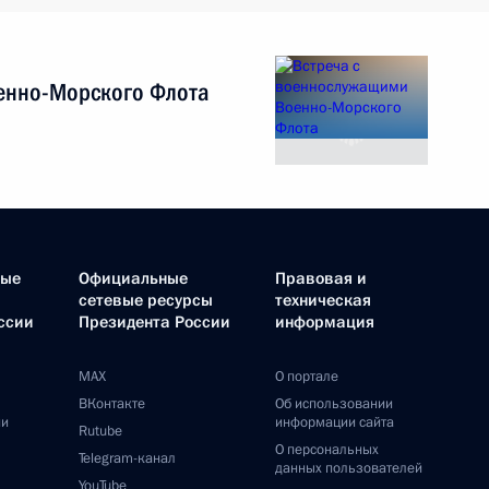
енно-Морского Флота
ные
Официальные
Правовая и
сетевые ресурсы
техническая
ссии
Президента России
информация
MAX
О портале
ВКонтакте
Об использовании
ии
информации сайта
Rutube
О персональных
Telegram-канал
данных пользователей
YouTube