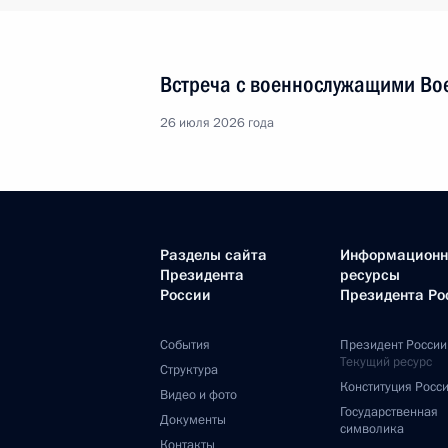
Встреча с военнослужащими Во
26 июля 2026 года
Разделы сайта
Информацион
Президента
ресурсы
России
Президента Ро
События
Президент России
Текущий ресурс
Структура
Конституция Росс
Видео и фото
Государственная
Документы
символика
Контакты