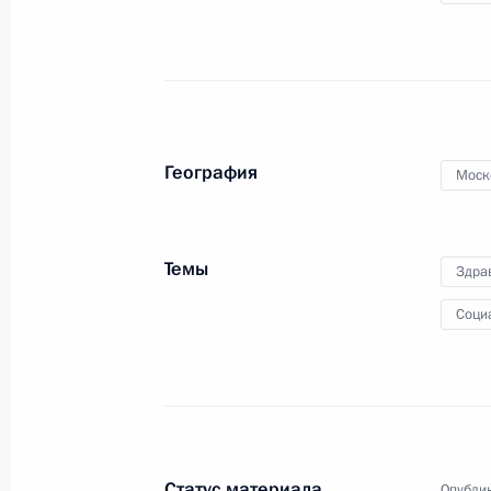
8 мая 2010 года
Аудио, 4 мин.
География
Моск
Темы
Здра
Соци
Вручены грамоты
о присвоении звания «Город
воинской славы»
Статус материала
Опублик