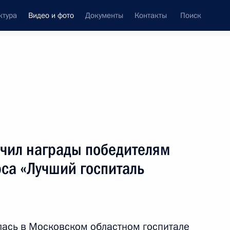
ктура
Видео и фото
Документы
Контакты
Поиск
си
ия, встречи
Встречи со СМИ
май, 2010
ть следующие материалы
чил награды победителям
са «Лучший госпиталь
Дорогие ветераны! Вы завоевали
мир для страны, всей планеты.
Дали нам саму возможность жить.
Низкий вам поклон
ась в Московском областном госпитале