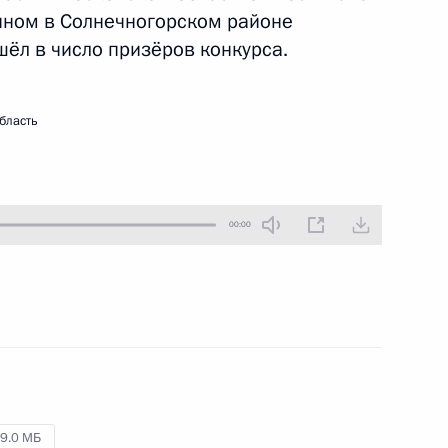
нном в Солнечногорском районе
9 мая 2010 года
Аудио, 7 мин.
шёл в число призёров конкурса.
бласть
00:00
В Кремле состоялась
церемония вручения
государственных наград
9.0 МБ