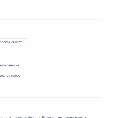
6 мая 2010 года
Аудио, 10 мин.
овская область
воохранение
альная сфера
Дмитрий Медведев вручил награды
победителям Всероссийского
конкурса «Лучший госпиталь
ветеранов войн»
ован в разделах:
Новости
,
Выступления и стенограммы