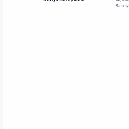
Дата пу
4 мая 2010 года
Аудио, 13 мин.
Дмитрий Медведев принял
участие в работе российско-
норвежской бизнес-