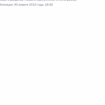
бликации:
30 апреля 2010 года, 16:30
30 апреля 2010 года
Аудио, 13 мин.
Важно сохранить правду
о войне, иначе возможны
новые трагедии