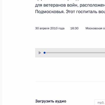
для ветеранов войн, расположе
9 мая 2010 года
Аудио, 6 мин.
Подмосковья. Этот госпиталь во
30 апреля 2010 года
16:30
Московская о
В Александровском саду
открыт памятный знак
в честь городов воинской
Загрузить аудио
mp3,
славы