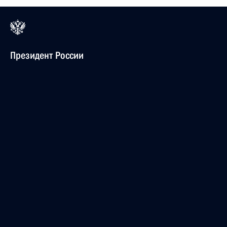
Президент России
Версия официального сайта для мобильных устройств
События
Структура
Видео и фото
Документы
Контакты
Поиск