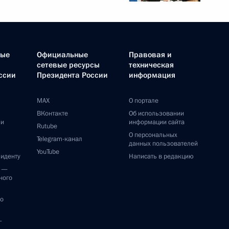
ные
Официальные
Правовая и
сетевые ресурсы
техническая
ссии
Президента России
информация
MAX
О портале
ВКонтакте
Об использовании
ии
информации сайта
Rutube
О персональных
Telegram-канал
данных пользователей
YouTube
зиденту
Написать в редакцию
и —
ного
по
—