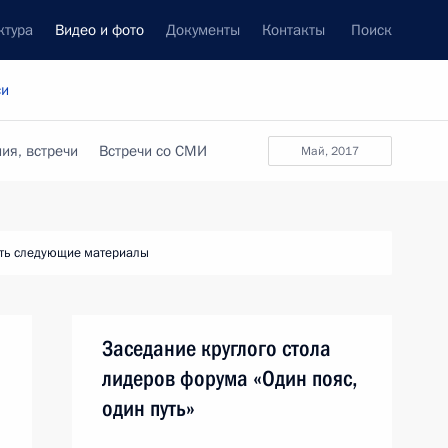
ктура
Видео и фото
Документы
Контакты
Поиск
си
ия, встречи
Встречи со СМИ
май, 2017
ть следующие материалы
Заседание круглого стола
лидеров форума «Один пояс,
один путь»