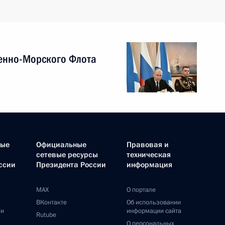
енно-Морского Флота
ные
Официальные
Правовая и
сетевые ресурсы
техническая
ссии
Президента России
информация
MAX
О портале
ВКонтакте
Об использовании
ии
информации сайта
Rutube
О персональных