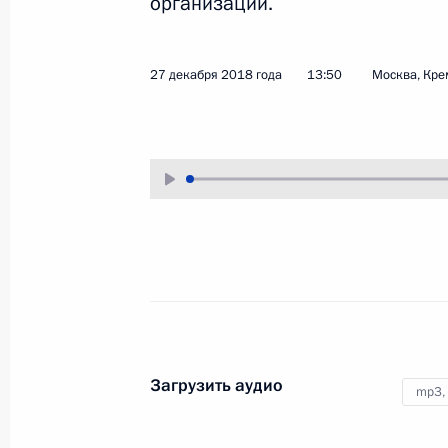
организаций.
27 декабря 2018 года
13:50
Москва, Кре
Заседание попечительского
совета МГУ
23 января 2019 года
Аудио, 1 ч.
В историческом здании
Московского государственного
Загрузить аудио
mp3,
университета имени
М.В.Ломоносова на Моховой улиц
под председательством Владимир