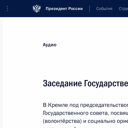
Президент России
События
Стру
Видеозаписи
Фотографии
Аудиозапи
Все материалы
Выступления
Совещан
Аудио
Показа
Заседание Государстве
Совещание с членами 
В Кремле под председательство
Государственного совета, посв
(волонтёрства) и социально ор
16 января 2019 года
Москва, Кремль