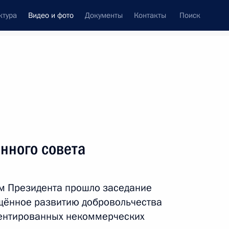
ктура
Видео и фото
Документы
Контакты
Поиск
си
ия, встречи
Встречи со СМИ
январь, 2019
ть следующие материалы
нного совета
Правительства
м Президента прошло заседание
ящённое развитию добровольчества
иентированных некоммерческих