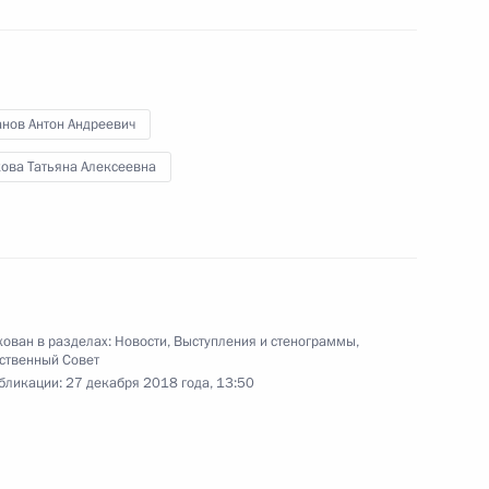
«Агентство стратегических
инициатив по продвижению новых
и
проектов».
анов Антон Андреевич
кова Татьяна Алексеевна
ован в разделах:
Новости
,
Выступления и стенограммы
,
нного совета
ственный Совет
бликации:
27 декабря 2018 года, 13:50