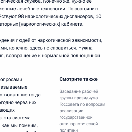
огическая служба. Конечно же, нужно её
менные лечебные технологии. По состоянию
ействуют 98 наркологических диспансеров, 10
аторных [наркологических] кабинета.
ума Госсовета по вопросу
ости
дения людей от наркотической зависимости,
и, конечно, здесь не справиться. Нужна
я, возвращение к нормальной полноценной
Смотрите также
 вопросами
та по вопросу повышения
 называемые
Заседание рабочей
йствовавшие тогда
группы президиума
егодно через них
Госсовета по вопросам
дающих
реализации
, эта система
государственной
антинаркотической
, как мы помним,
политики