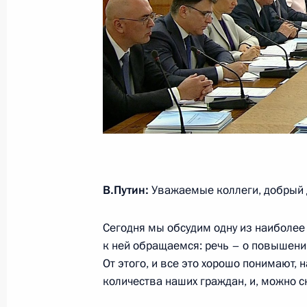
6 июля 2015 года, понедельник
Совещание по подготовке заседани
о развитии туристского и санаторн
России
6 июля 2015 года, 13:40
Москва
3 июля 2015 года, пятница
В.Путин:
Уважаемые коллеги, добрый 
Совещание по подготовке заседани
Сегодня мы обсудим одну из наиболее
о развитии туристского и санаторн
к ней обращаемся: речь – о повышени
России
От этого, и все это хорошо понимают,
3 июля 2015 года, 11:00
Иркутская область
количества наших граждан, и, можно с