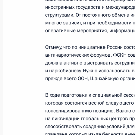
Заседание рабочей группы по мон
иностранных государств и междунаро
Госсовета и его президиума
структурами. От постоянного обмена 
9 июня 2015 года, 15:30
Москва
многое зависит, и при необходимости
оперативные мероприятия, информац
4 июня 2015 года, четверг
Отмечу, что по инициативе России сос
антинаркотических форумов. ФСКН со
Заседание рабочей группы президи
должна активно выстраивать сотрудни
развития рыбохозяйственного ком
и наркобизнесу. Нужно использовать 
прежде всего ООН,
Шанхайскую органи
4 июня 2015 года, 14:40
Москва
В ходе подготовки к специальной сес
которая состоится весной следующего
7 апреля 2015 года, вторник
консолидированную позицию. Важно с
на ликвидации глобальных центров пр
Заседание Государственного совет
способствовать созданию условий для
малого и среднего бизнеса
граждане которых из‑за бедности вы