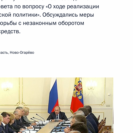
вета по вопросу «О ходе реализации
ской политики». Обсуждались меры
орьбы с незаконным оборотом
редств.
ума Госсовета по развитию
ссии
асть, Ново-Огарёво
я президиума Госсовета
о-курортного комплекса