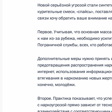
17 июня 2015 года, среда
Новой серьёзной угрозой стали синте
курительные смеси, «спайсы», поставл
Заседание президиума Госсовета п
связи хочу обратить ваше внимание на
государственной антинаркотическо
17 июня 2015 года, 15:50
Московская облас
Первое. Учитывая, что основная масс
к нам из‑за рубежа, необходимо усили
Пограничной службы, всех, кто работа
10 июня 2015 года, среда
Дополнительные меры нужно принять 
Заседание рабочей группы президи
предотвращения распространения нар
реализации государственной анти
интернет, использования информацио
втягивания в наркоманию новых жертв
10 июня 2015 года, 14:00
конечно, молодёжи.
Второе. Практика показывает, что усп
9 июня 2015 года, вторник
с наркоугрозой прямо зависит от тесн
взаимодействия с соответствующими 