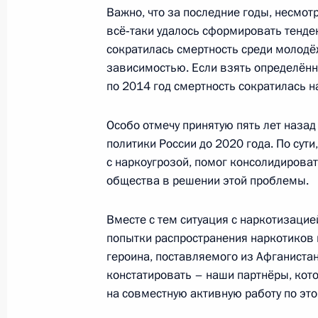
Важно, что за последние годы, несмотр
всё‑таки удалось сформировать тенде
1 июля 2015 года, среда
сократилась смертность среди молодё
Заседание рабочей группы президи
зависимостью. Если взять определённы
туристско-рекреационного и санат
по 2014 год смертность сократилась н
России
Особо отмечу принятую пять лет назад
1 июля 2015 года, 14:15
Москва
политики России до 2020 года. По сути
с наркоугрозой, помог консолидироват
общества в решении этой проблемы.
23 июня 2015 года, вторник
Вместе с тем ситуация с наркотизацие
Заседание рабочей группы по мон
попытки распространения наркотиков 
Госсовета и его президиума
героина, поставляемого из Афганиста
23 июня 2015 года, 13:00
Москва
констатировать – наши партнёры, кото
на совместную активную работу по эт