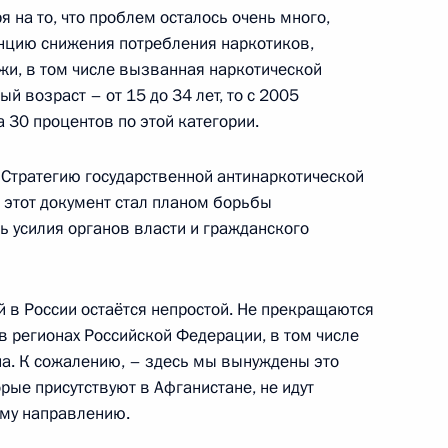
я на то, что проблем осталось очень много,
нцию снижения потребления наркотиков,
жи, в том числе вызванная наркотической
ума Госсовета о развитии
й возраст – от 15 до 34 лет, то с 2005
орно-курортного комплекса
а 30 процентов по этой категории.
 Стратегию государственной антинаркотической
, этот документ стал планом борьбы
ь усилия органов власти и гражданского
й в России остаётся непростой. Не прекращаются
иторингу выполнения решений
в регионах Российской Федерации, в том числе
на. К сожалению, – здесь мы вынуждены это
рые присутствуют в Афганистане, не идут
ому направлению.