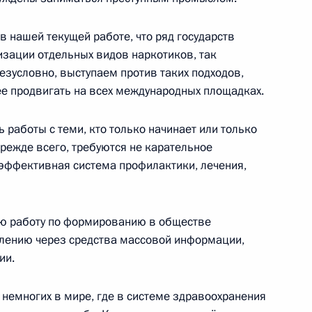
в нашей текущей работе, что ряд государств
зации отдельных видов наркотиков, так
езусловно, выступаем против таких подходов,
ее продвигать на всех международных площадках.
ума Госсовета по вопросу
ости
 работы с теми, кто только начинает или только
прежде всего, требуются не карательное
 эффективная система профилактики, лечения,
ю работу по формированию в обществе
ума Госсовета по развитию
блению через средства массовой информации,
орно-курортного комплекса
ии.
з немногих в мире, где в системе здравоохранения