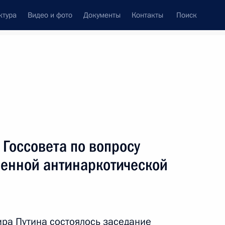
ктура
Видео и фото
Документы
Контакты
Поиск
венный Совет
Совет Безопасности
Комиссии и советы
овете
июль, 2015
ть следующие материалы
Госсовета по вопросу
венной антинаркотической
я президиума Госсовета
сии
ра Путина состоялось заседание