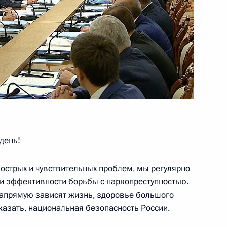
я президиума Госсовета
о-курортного комплекса
день!
я президиума Госсовета
 острых и чувствительных проблем, мы регулярно
о-курортного комплекса
и эффективности борьбы с наркопреступностью.
 напрямую зависят жизнь, здоровье большого
казать, национальная безопасность России.