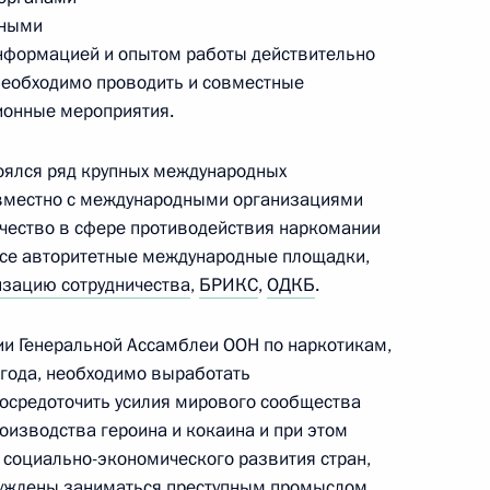
иторингу выполнения решений
дными
информацией и опытом работы действительно
 необходимо проводить и совместные
ионные мероприятия.
тоялся ряд крупных международных
вместно с международными организациями
ума Госсовета по вопросу
чество в сфере противодействия наркомании
плекса
все авторитетные международные площадки,
зацию сотрудничества
,
БРИКС
,
ОДКБ
.
сии Генеральной Ассамблеи ООН по наркотикам,
 года, необходимо выработать
осредоточить усилия мирового сообщества
оизводства героина и кокаина и при этом
а по вопросам развития
6
16м
 социально-экономического развития стран,
нуждены заниматься преступным промыслом.