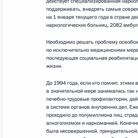
действует специализированная наркол
поддерживать, внедрять самые совре
3 марта 2015 года, вторник
на 1 января текущего года в стране д
наркологических больниц, 2082 амбул
Заседание рабочей группы президи
импортозамещения в промышленн
Необходимо решать проблему освобож
3 марта 2015 года, 15:00
Москва
но исключительно медицинскими мерам
последующая социальная реабилитаци
жизни.
27 февраля 2015 года, пятница
До 1994 года, если кто помнит, этими
Заседание рабочей группы Госсове
в значительной мере занимались так
эффективности лесного комплекса
лечебно-трудовые профилактории, де
в системе органов внутренних дел. Еж
27 февраля 2015 года, 16:00
Красноярск
проходило до полумиллиона лиц, стра
алкоголизмом и наркоманией. Конечно
была несовершенной, принудительной
24 февраля 2015 года, вторник