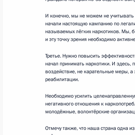
7 апреля 2015 года, 17:35
Москва, Кремль
И конечно, мы не можем не учитывать 
начали настоящую кампанию по легали
2 апреля 2015 года, четверг
называемых лёгких наркотиков. Мы, б
и эту точку зрения необходимо активн
Заседание рабочей группы президи
импортозамещения в промышленн
Третье. Нужно повысить эффективность
2 апреля 2015 года, 13:00
Москва
начал принимать наркотики. И здесь, 
воздействие, не карательные меры, а
реабилитации.
19 марта 2015 года, четверг
Необходимо усилить целенаправленну
Заседание рабочей группы президи
негативного отношения к наркопотре
туристско-рекреационного и санат
молодёжные, волонтёрские организац
19 марта 2015 года, 14:20
Москва
Отмечу также, что наша страна одна и