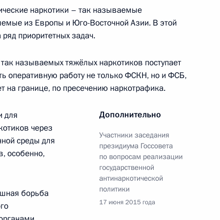
тические наркотики – так называемые
яемые из Европы и Юго-Восточной Азии. В этой
о вопросу реализации
4
11м
 ряд приоритетных задач.
й политики
ть, Ново-Огарёво
а так называемых тяжёлых наркотиков поступает
ть оперативную работу не только ФСКН, но и ФСБ,
ет на границе, по пресечению наркотрафика.
Дополнительно
и для
ума Госсовета по вопросам
котиков через
Участники заседания
наркотической политики
нной среды для
президиума Госсовета
, особенно,
по вопросам реализации
государственной
антинаркотической
политики
ешная борьба
17 июня 2015 года
ого
органами