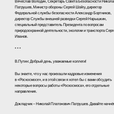
Вячеслав Володин
, Секретарь Совета Безопасности
Никола
Патрушев
, Министр обороны
Сергей Шойгу
, директор
Федеральной службы безопасности
Александр Бортников
,
директор Службы внешней разведки
Сергей Нарышкин
,
специальный представитель Президента по вопросам
природоохранной деятельности, экологии и транспорта
Серг
Иванов
.
* * *
В.Путин:
Добрый день, уважаемые коллеги!
Вы знаете, что у нас произошли кадровые изменения
в «Роскосмосе», и в этой связи я хотел бы с вами обсудить
некоторые вопросы работы «Роскосмоса», его отдельные
направления.
Докладчик – Николай Платонович Патрушев. Давайте начнё