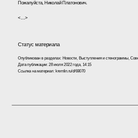
Пожалуйста, Николай Платонович.
<…>
Статус материала
Опубликован в разделах:
Новости
,
Выступления и стенограммы
,
Сов
Дата публикации:
28 июля 2022 года, 14:15
Ссылка на материал:
kremlin.ru/d/69070