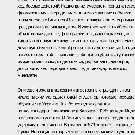
ход боевых действий. Националистические и неонацистски
формирования – а среди них есть и иностранные наёмники,
в том числе и с Ближнего Востока – прикрываются мирными
гражданами как живым щитом. Я уже говорил: есть абсолют
объективные данные, фотографии того, как они размещают
тяжёлую военную технику в жилых кварталах городов. Вмес
действуют именно таким образом, как самые крайние банди
и вместо того чтобы выполнить обещания убрать эту техник
из жилой застройки, от детских садов, больниц, наоборот,
дополнительно перебрасывают туда танки, артиллерию,
миномёты.
Они ещё и взяли в заложники иностранных граждан, в том
числе тысячи молодых людей, студентов, которые проходи
обучение на Украине. Так, более суток держали
на железнодорожном вокзале в Харькове 3179 граждан Инди
в основном студентов. И большую часть из них продолжают
удерживать до сих пор. В том числе 576 человек – в городе
Сумы. Неонацисты открыли огонь и по китайским студентам