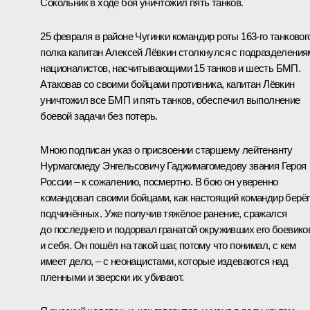
Сокольник в ходе боя уничтожил пять танков.
25 февраля в районе Чугинки командир роты 163-го танковог
полка капитан Алексей Лёвкин столкнулся с подразделения
националистов, насчитывающими 15 танков и шесть БМП.
Атаковав со своими бойцами противника, капитан Лёвкин
уничтожил все БМП и пять танков, обеспечил выполнение
боевой задачи без потерь.
Мною подписан указ о присвоении старшему лейтенанту
Нурмагомеду Энгельсовичу Гаджимагомедову звания Героя
России – к сожалению, посмертно. В бою он уверенно
командовал своими бойцами, как настоящий командир берёг
подчинённых. Уже получив тяжёлое ранение, сражался
до последнего и подорвал гранатой окруживших его боевико
и себя. Он пошёл на такой шаг, потому что понимал, с кем
имеет дело, – с неонацистами, которые издеваются над
пленными и зверски их убивают.