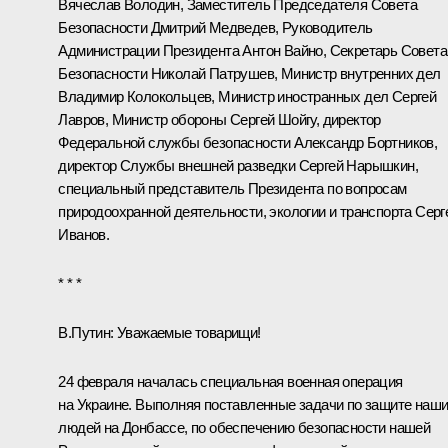
Вячеслав Володин
, Заместитель Председателя Совета
Безопасности
Дмитрий Медведев
, Руководитель
Администрации Президента
Антон Вайно
, Секретарь Совета
Безопасности
Николай Патрушев
, Министр внутренних дел
Владимир Колокольцев
, Министр иностранных дел
Сергей
Лавров
, Министр обороны
Сергей Шойгу
, директор
Федеральной службы безопасности
Александр Бортников
,
директор Службы внешней разведки
Сергей Нарышкин
,
специальный представитель Президента по вопросам
природоохранной деятельности, экологии и транспорта
Серг
Иванов
.
* * *
В.Путин:
Уважаемые товарищи!
24 февраля началась специальная военная операция
на Украине. Выполняя поставленные задачи по защите наш
людей на Донбассе, по обеспечению безопасности нашей