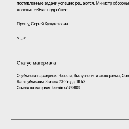
поставленные задачи успешно решаются. Министр обороны
доложит сейчас подробнее.
Прошу, Сергей Кужугетович.
<…>
Статус материала
Опубликован в разделах:
Новости
,
Выступления и стенограммы
,
Сов
Дата публикации:
3 марта 2022 года, 19:50
Ссылка на материал:
kremlin.ru/d/67903