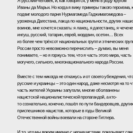
Я русский человек, и, как говорится, у меня в роду кругом
Иваны да Марьи. Но когда я вижу примеры такого героизма, 
подвиг молодого парня Нурмагомеда Гаджимагомедова –
уроженца Дагестана, лакца по национальности, других наши
воинов, мне хочется сказать: я лакец, я дагестанец, я чечене
ингуш, русский, татарин, еврей, мордвин, осетин… Всех
из более чем трёхсот национальных групп и этнических груп
России просто невозможно перечислить – думаю, вы меня
понимаете, – но я горжусь тем, что я часть этого мира, часть
могучего, сильного, многонационального народа России.
Вместе с тем никогда не откажусь и от своего убеждения, чт
русские и украинцы – это один народ, даже несмотря на то ч
часть жителей Украины запугали, многие оболванены
нацистской националистической пропагандой, а кто-
то сознательно, конечно, пошёл по пути бандеровцев, други
приспешников нацистов, которые в годы Великой
Отечественной войны воевали на стороне Гитлера.
И то, что мы воюем именно с неонацистами, показывает сам