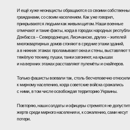
И ещё хуже неонацисты обращаются со своими собственн
гражданами, со своим населением. Как уже говорил,
прикрываются людьми как живым щитом. Наши военные
отмечают и такие факты, когда в городах народных республ
Донбасса – Северодонецке, Лисичанске, других – жителей
многоквартирных домов сгоняют в средние этажи зданий,
а в нижних этажах проламывают окна и стены, выставляют 
тяжёлую технику, пушки, танки загоняют, на крышах
и на верхних этажах расставляют пулемёты и снайперов.
Только фашисты воевали так, столь бесчеловечно относил
к мирному населению, когда советские войска сражались
с ними, в том числе освобождая территорию Украины.
Повторяю, наши солдаты и офицеры стремятся не допустит
жертв среди мирного населения и, к сожалению, сами несут
потери.