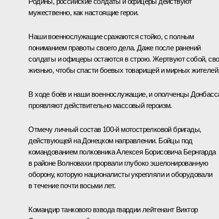
Родины, российские солдаты и офицеры действуют
мужественно, как настоящие герои.
Наши военнослужащие сражаются стойко, с полным
пониманием правоты своего дела. Даже после ранений
солдаты и офицеры остаются в строю. Жертвуют собой, св
жизнью, чтобы спасти боевых товарищей и мирных жителей
В ходе боёв и наши военнослужащие, и ополченцы Донбасс
проявляют действительно массовый героизм.
Отмечу личный состав 100-й мотострелковой бригады,
действующей на Донецком направлении. Бойцы под
командованием полковника Алексея Борисовича Бернгарда
в районе Волновахи прорвали глубоко эшелонированную
оборону, которую националисты укрепляли и оборудовали
в течение почти восьми лет.
Командир танкового взвода гвардии лейтенант Виктор