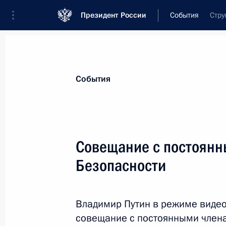
Президент России
События
Стру
Президент
Администрация
Государст
Новости
Сведения о Совете Безопаснос
События
Показа
Совещание с постоянн
Безопасности
27 сентября 2021 года, понедельн
Заседание Совета Безопасности
Владимир Путин в режиме виде
27 сентября 2021 года, 14:50
Московская об
совещание с постоянными члена