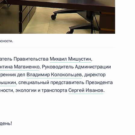
сности.
 Совета Безопасности
1
асть, Ново-Огарёво
датель Правительства
Михаил Мишустин
,
нтина Матвиенко
, Руководитель Администрации
тренних дел
Владимир Колокольцев
, директор
рышкин
, специальный представитель Президента
ности, экологии и транспорта
Сергей Иванов
.
 Совета Безопасности
1
ть, Ново-Огарёво
день!