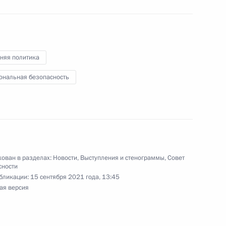
 Совета Безопасности
1
няя политика
ональная безопасность
 Совета Безопасности
2
ован в разделах:
Новости
,
Выступления и стенограммы
,
Совет
сности
бликации:
15 сентября 2021 года, 13:45
ая версия
 Совета Безопасности
2