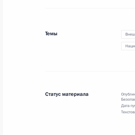
25 июня 2021 года, пятница
Совещание с постоянными членами
Темы
Внеш
25 июня 2021 года, 14:30
Москва, Кремль
Наци
18 июня 2021 года, пятница
Совещание с постоянными членами
18 июня 2021 года, 14:45
Москва, Кремль
Статус материала
Опублик
Безопа
Дата пу
Текстов
11 июня 2021 года, пятница
Совещание с постоянными членами