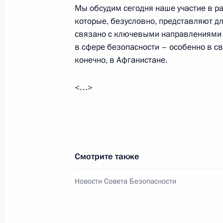
Мы обсудим сегодня наше участие в р
Совещание с постоянными членами
которые, безусловно, представляют для
связано с ключевыми направлениями
23 июля 2021 года, 14:20
Московская облас
в сфере безопасности – особенно в све
конечно, в Афганистане.
9 июля 2021 года, пятница
<…>
Совещание с постоянными членами
9 июля 2021 года, 13:30
Москва, Кремль
Смотрите также
2 июля 2021 года, пятница
Новости Совета Безопасности
Совещание с постоянными членами
2 июля 2021 года, 15:00
Москва, Кремль