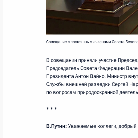
27 августа 2021 года, 14:00
Москва, Кремль
13 августа 2021 года, пятница
Совещание с постоянными членами Совета Безопа
Совещание с постоянными членами
13 августа 2021 года, 17:00
Московская обл
В совещании приняли участие Предсе
Председатель Совета Федерации
Вале
Президента
Антон Вайно
, Министр вну
Службы внешней разведки
Сергей На
28 июля 2021 года, среда
по вопросам природоохранной деятель
Совещание с постоянными членами
* * *
28 июля 2021 года, 17:00
Московская облас
В.Путин:
Уважаемые коллеги, добрый 
23 июля 2021 года, пятница