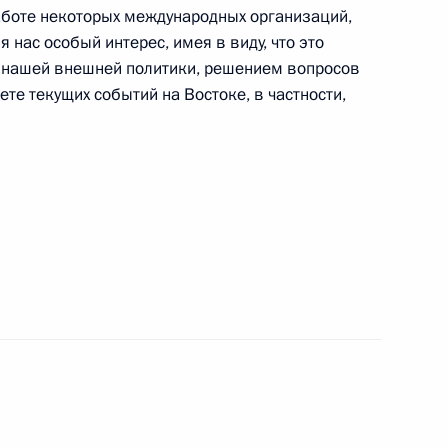
аботе некоторых международных организаций,
 Совета Безопасности
 нас особый интерес, имея в виду, что это
4
 нашей внешней политики, решением вопросов
ть, Ново-Огарёво
те текущих событий на Востоке, в частности,
 Совета Безопасности
1
 Совета Безопасности
1