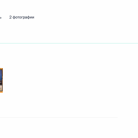
ь
2 фотографии
 Совета Безопасности
1
ласть, Ново-Огарёво
 Совета Безопасности
2
 Совета Безопасности
1