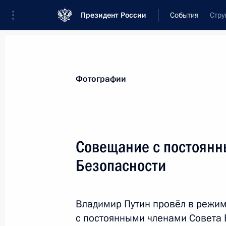
Президент России
События
Стру
Президент
Администрация
Государст
Новости
Сведения о Совете Безопаснос
Фотографии
Показа
Совещание с постоянн
Безопасности
24 сентября 2021 года, пятница
Совещание с постоянными членами
Владимир Путин провёл в режи
24 сентября 2021 года, 14:30
Московская об
с постоянными членами Совета 