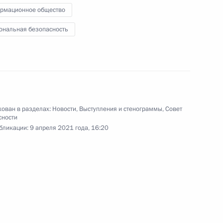
асть, Ново-Огарёво
рмационное общество
ональная безопасность
 Совета Безопасности
1
ть, Ново-Огарёво
ован в разделах:
Новости
,
Выступления и стенограммы
,
Совет
сности
бликации:
9 апреля 2021 года, 16:20
 Совета Безопасности
4
ть, Ново-Огарёво