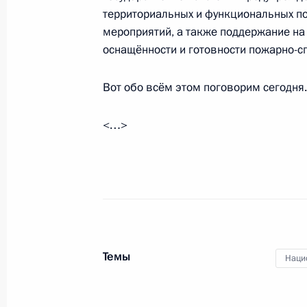
территориальных и функциональных п
мероприятий, а также поддержание на
15 января 2021 года, пятница
оснащённости и готовности пожарно-с
Совещание с постоянными членами
Вот обо всём этом поговорим сегодня
15 января 2021 года, 14:30
Московская обл
<…>
25 декабря 2020 года, пятница
Совещание с постоянными членами
25 декабря 2020 года, 16:00
Московская об
Темы
Наци
18 декабря 2020 года, пятница
Совещание с постоянными членами