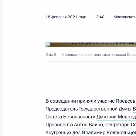
19 марта 2021 года, пятница
18 февраля 2021 года
13:40
Московская 
Совещание с постоянными членами
19 марта 2021 года, 10:20
Москва, Кремль
2 из 3
Совещание с постоянными членами Совет
12 марта 2021 года, пятница
Совещание с постоянными членами
12 марта 2021 года, 13:45
Московская обла
В совещании приняли участие Предсе
Председатель Государственной Думы
В
Совета Безопасности
Дмитрий Медве
5 марта 2021 года, пятница
Президента
Антон Вайно
, Секретарь 
Совещание с постоянными членами
внутренних дел
Владимир Колокольце