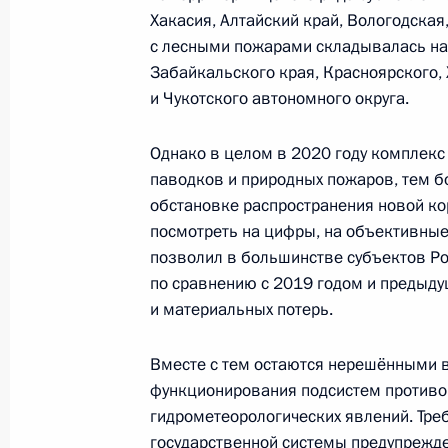
Хакасия, Алтайский край, Вологодская
Совещание с постоянными членами
с лесными пожарами складывалась на т
Забайкальского края, Красноярского,
5 февраля 2021 года, 15:00
Москва, Кремль
и Чукотского автономного округа.
Однако в целом в 2020 году комплекс
29 января 2021 года, пятница
паводков и природных пожаров, тем б
обстановке распространения новой ко
Совещание с постоянными членами
посмотреть на цифры, на объективные
29 января 2021 года, 13:45
Московская обл
позволил в большинстве субъектов Р
по сравнению с 2019 годом и предыд
и материальных потерь.
22 января 2021 года, пятница
Вместе с тем остаются нерешёнными 
Совещание с постоянными членами
функционирования подсистем противо
гидрометеорологических явлений. Тр
22 января 2021 года, 15:00
Московская обл
государственной системы предупрежде