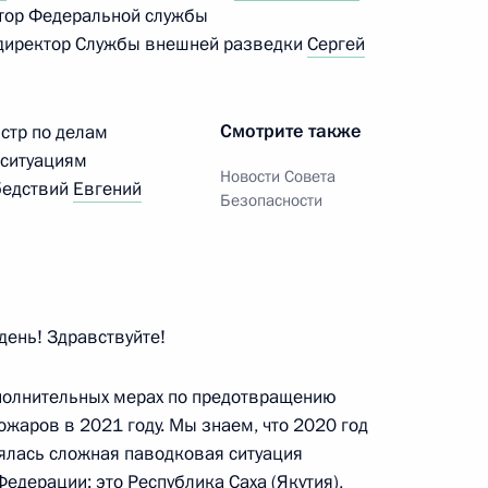
ктор Федеральной службы
директор Службы внешней разведки
Сергей
Смотрите также
стр по делам
 ситуациям
 Совета Безопасности
3
Новости Совета
бедствий
Евгений
Безопасности
ласть, Ново-Огарёво
день! Здравствуйте!
 Совета Безопасности
1
ласть, Ново-Огарёво
полнительных мерах по предотвращению
жаров в 2021 году. Мы знаем, что 2020 год
ялась сложная паводковая ситуация
Федерации: это Республика Саха (Якутия),