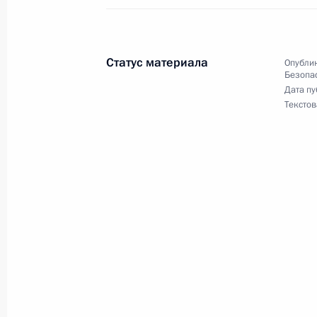
18 декабря 2020 года, 16:25
Московская об
Статус материала
Опублик
Безопа
4 декабря 2020 года, пятница
Дата пу
Текстов
Совещание с постоянными членами
4 декабря 2020 года, 20:25
Московская обла
27 ноября 2020 года, пятница
Совещание с постоянными членами
27 ноября 2020 года, 14:15
Москва, Кремль