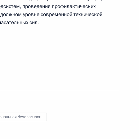
одсистем, проведения профилактических
 должном уровне современной технической
пасательных сил.
 Совета Безопасности
2
.
асть, Ново-Огарёво
 Совета Безопасности
1
ласть, Ново-Огарёво
ональная безопасность
 Совета Безопасности
1