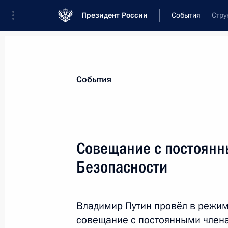
Президент России
События
Стру
Президент
Администрация
Государст
Новости
Сведения о Совете Безопаснос
События
Показа
Совещание с постоянн
Безопасности
26 марта 2021 года, пятница
Заседание Совета Безопасности
Владимир Путин провёл в режи
26 марта 2021 года, 18:20
Московская обла
совещание с постоянными члена