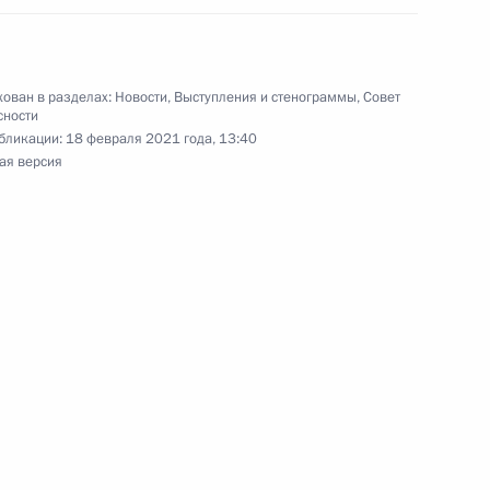
ласть, Ново-Огарёво
ован в разделах:
Новости
,
Выступления и стенограммы
,
Совет
сности
бликации:
18 февраля 2021 года, 13:40
ая версия
 Совета Безопасности
1
сть, Ново-Огарёво
 Совета Безопасности
2