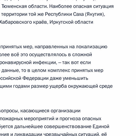
, Тюменская области. Наиболее опасная ситуация
 Совета Безопасности
2
ерритории той же Республики Саха (Якутия),
 Хабаровского краёв, Иркутской области
 принятых мер, направленных на локализацию
олее всё это осуществлялось в сложной
ронавирусной инфекции, ‒ так вот если
 Совета Безопасности
1
 данные, то в целом комплекс принятых мер
асть, Ново-Огарёво
оссийской Федерации даже уменьшить
ущими годами размер ущерба окружающей среде
вопросы, касающиеся организации
 Совета Безопасности
2
пожарных мероприятий и прогноза опасных
ебуется дальнейшее совершенствование Единой
асть, Ново-Огарёво
ния и ликвидации чрезвычайных ситуаций, её