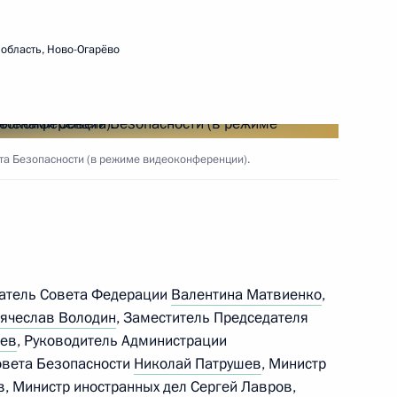
область, Ново-Огарёво
 Совета Безопасности
1
а Безопасности (в режиме видеоконференции).
 Совета Безопасности
2
сть, Ново-Огарёво
датель Совета Федерации
Валентина Матвиенко
,
ячеслав Володин
, Заместитель Председателя
дев
, Руководитель Администрации
Совета Безопасности
Николай Патрушев
, Министр
 Совета Безопасности
1
в
, Министр иностранных дел
Сергей Лавров
,