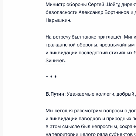
Министр обороны
Сергей Шойгу
, дире
5 марта 2021 года, 13:30
Москва, Кремль
безопасности
Александр Бортников
и 
Нарышкин
.
18 февраля 2021 года, четверг
На встречу был также приглашён Мини
гражданской обороны, чрезвычайным
Совещание с постоянными членами
и ликвидации последствий стихийных 
18 февраля 2021 года, 13:40
Московская об
Зиничев
.
* * *
11 февраля 2021 года, четверг
В.Путин
: Уважаемые коллеги, добрый 
Совещание с постоянными членами
11 февраля 2021 года, 13:40
Московская об
Мы сегодня рассмотрим вопросы о до
и ликвидации паводков и природных по
в этом смысле был непростым, сохран
на территории целого ряда субъектов 
5 февраля 2021 года, пятница