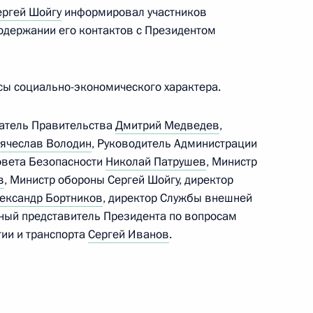
ергей Шойгу
информировал участников
содержании его контактов с Президентом
сы социально-экономического характера.
 Совета Безопасности
6
датель Правительства
Дмитрий Медведев
,
ячеслав Володин
, Руководитель Администрации
Совета Безопасности
Николай Патрушев
, Министр
в
, Министр обороны Сергей Шойгу, директор
ександр Бортников
, директор Службы внешней
ьный представитель Президента по вопросам
зопасности
8
7м
гии и транспорта
Сергей Иванов
.