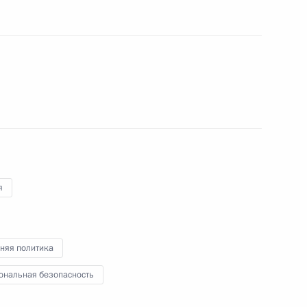
 Совета Безопасности
5
 Совета Безопасности
7
я
няя политика
 Совета Безопасности
8
ональная безопасность