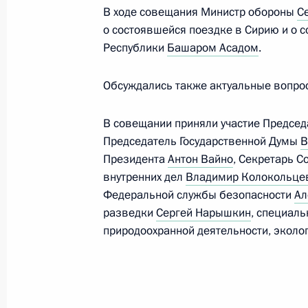
В ходе совещания Министр обороны
С
9 мая 2019 года, 15:00
Москва, Кремль
о состоявшейся поездке в Сирию и о 
Республики
Башаром Асадом
.
30 апреля 2019 года, вторник
Обсуждались также актуальные вопро
Совещание с постоянными членами
В совещании приняли участие Предсе
30 апреля 2019 года, 15:25
Москва, Кремль
Председатель Государственной Думы
В
Президента
Антон Вайно
, Секретарь 
внутренних дел
Владимир Колокольце
16 апреля 2019 года, вторник
Федеральной службы безопасности
Ал
разведки
Сергей Нарышкин
, специал
Расширенное заседание Совета Бе
природоохранной деятельности, эколо
16 апреля 2019 года, 13:40
Москва, Кремль
5 апреля 2019 года, пятница