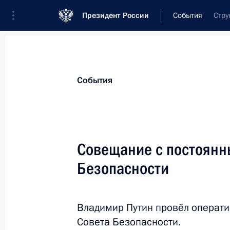
Президент России
События
Стру
Президент
Администрация
Государст
Новости
Сведения о Совете Безопаснос
События
Показа
Совещание с постоянн
Безопасности
21 июня 2019 года, пятница
Совещание с постоянными членами
Владимир Путин провёл операт
21 июня 2019 года, 15:45
Москва, Кремль
Совета Безопасности.