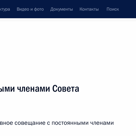
ктура
Видео и фото
Документы
Контакты
Поиск
венный Совет
Совет Безопасности
Комиссии и советы
ти
июнь, 2019
ть следующие материалы
ыми членами Совета
 Совета Безопасности
5
ивное совещание с постоянными членами