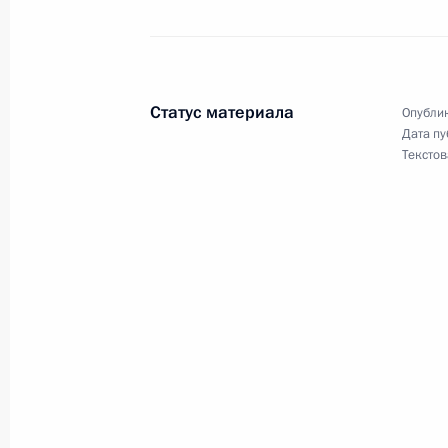
13 марта 2019 года, среда
Совещание с постоянными членами
Статус материала
Опублик
Дата пу
13 марта 2019 года, 16:00
Москва, Кремль
Текстов
7 марта 2019 года, четверг
Совещание с постоянными членами
7 марта 2019 года, 11:15
Москва, Кремль
22 февраля 2019 года, пятница
Совещание с постоянными членами