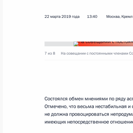
12 июня 2019 года, среда
22 марта 2019 года
13:40
Москва, Кремл
Совещание с постоянными членами
12 июня 2019 года, 17:45
Москва, Кремль
7 из 8
На совещании с постоянными членами Со
24 мая 2019 года, пятница
Совещание с постоянными членами
24 мая 2019 года, 13:30
Москва, Кремль
Состоялся обмен мнениями по ряду ас
Отмечено, что весьма нестабильная и
не должна провоцироваться непродум
9 мая 2019 года, четверг
имеющих непосредственное отношение 
Совещание с постоянными членами