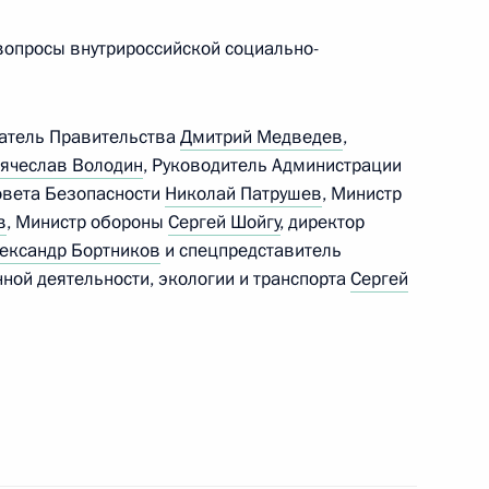
зопасности
вопросы внутрироссийской социально-
8
7м
датель Правительства
Дмитрий Медведев
,
ячеслав Володин
, Руководитель Администрации
Совета Безопасности
Николай Патрушев
, Министр
в
, Министр обороны
Сергей Шойгу
, директор
 Совета Безопасности
5
ександр Бортников
и спецпредставитель
ной деятельности, экологии и транспорта
Сергей
 Совета Безопасности
7