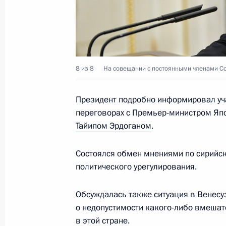
24 мая 2019 года, 13:30
Москва, Кремль
9 мая 2019 года, четверг
8 из 8
На совещании с постоянными членами Со
Совещание с постоянными членами
9 мая 2019 года, 15:00
Москва, Кремль
Президент подробно информировал уч
переговорах с Премьер-министром Яп
Тайипом Эрдоганом
.
30 апреля 2019 года, вторник
Состоялся обмен мнениями по сирийск
Совещание с постоянными членами
политического урегулирования.
30 апреля 2019 года, 15:25
Москва, Кремль
Обсуждалась также ситуация в Венесу
о недопустимости какого-либо вмешат
в этой стране.
16 апреля 2019 года, вторник