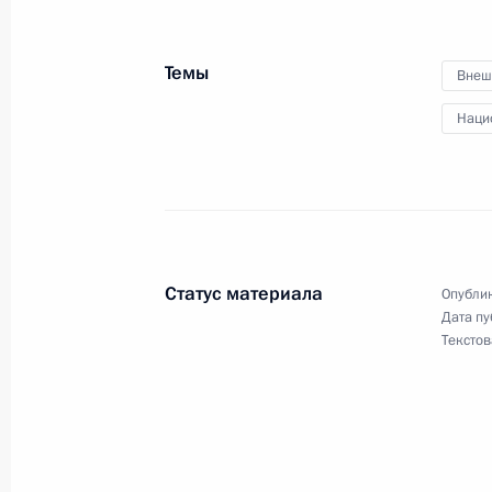
7 марта 2019 года, 11:15
Москва, Кремль
Темы
Внеш
Наци
22 февраля 2019 года, пятница
Совещание с постоянными членами
22 февраля 2019 года, 14:40
Москва, Крем
Статус материала
Опублик
21 февраля 2019 года, четверг
Дата пу
Текстов
Александр Венедиктов назначен за
Безопасности
21 февраля 2019 года, 17:50