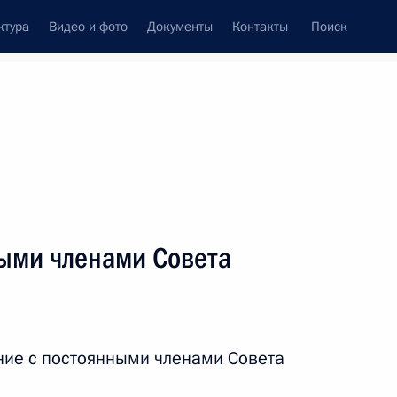
ктура
Видео и фото
Документы
Контакты
Поиск
венный Совет
Совет Безопасности
Комиссии и советы
ти
июнь, 2019
ть следующие материалы
ыми членами Совета
 Совета Безопасности
6
ние с постоянными членами Совета