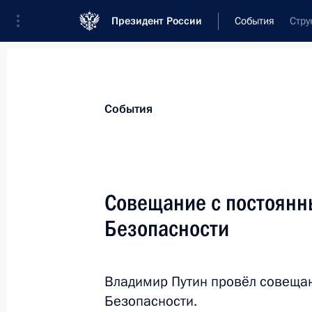
Президент России
События
Стру
Президент
Администрация
Государст
Новости
Сведения о Совете Безопаснос
События
Показа
Совещание с постоянн
Безопасности
26 июня 2019 года, среда
Совещание с постоянными членами
Владимир Путин провёл совеща
26 июня 2019 года, 17:50
Москва, Кремль
Безопасности.