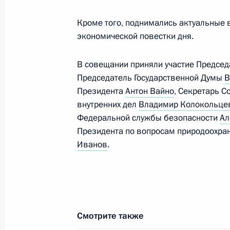
Расширенное заседание Совета Бе
Кроме того, поднимались актуальные 
экономической повестки дня.
16 апреля 2019 года, 13:40
Москва, Кремль
В совещании приняли участие Предсе
Председатель Государственной Думы
В
5 апреля 2019 года, пятница
Президента
Антон Вайно
, Секретарь 
внутренних дел
Владимир Колокольце
Совещание с постоянными членами
Федеральной службы безопасности
Ал
5 апреля 2019 года, 12:50
Москва, Кремль
Президента по вопросам природоохран
Иванов
.
29 марта 2019 года, пятница
Совещание с постоянными членами
29 марта 2019 года, 13:10
Москва, Кремль
Смотрите также