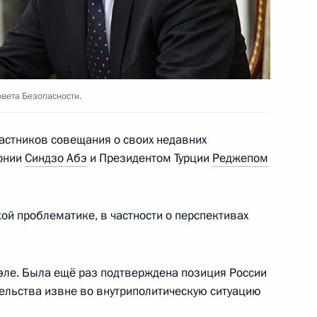
вета Безопасности.
 Совета Безопасности
4
астников совещания о своих недавних
онии
Синдзо Абэ
и Президентом Турции
Реджепом
ой проблематике, в частности о перспективах
 Совета Безопасности
6
эле. Была ещё раз подтверждена позиция России
ельства извне во внутриполитическую ситуацию