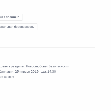
няя политика
ональная безопасность
 Совета Безопасности
6
ль
ован в разделах:
Новости
,
Совет Безопасности
бликации:
25 января 2019 года, 14:30
ая версия
местителем Секретаря Совета