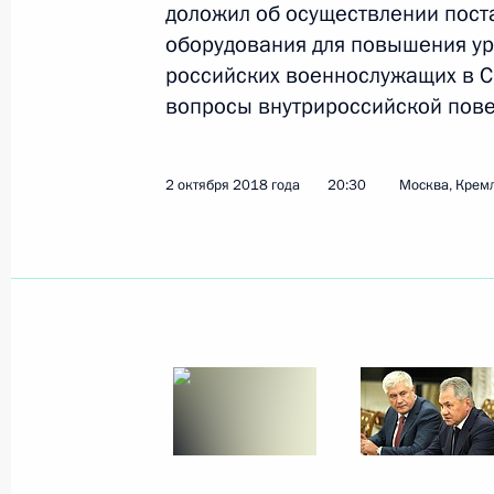
доложил об осуществлении пост
оборудования для повышения ур
12 ноября 2018 года, понедельник
российских военнослужащих в С
Совещание с постоянными членами
вопросы внутрироссийской пове
12 ноября 2018 года, 15:45
Московская обл
2 октября 2018 года
20:30
Москва, Крем
6 ноября 2018 года, вторник
Совещание с постоянными членами
6 ноября 2018 года, 17:20
Москва, Кремль
25 октября 2018 года, четверг
Совещание с постоянными членами