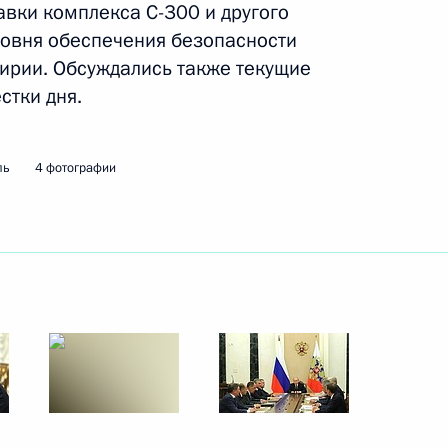
авки комплекса С-300 и другого
овня обеспечения безопасности
ирии. Обсуждались также текущие
 Совета Безопасности
стки дня.
4
асть, Ново-Огарёво
ль
4 фотографии
 Совета Безопасности
7
 Совета Безопасности
6