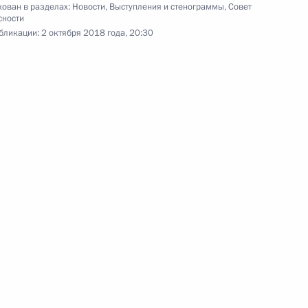
ован в разделах:
Новости
,
Выступления и стенограммы
,
Совет
сности
м Секретаря Совета
бликации:
2 октября 2018 года, 20:30
 Совета Безопасности
8
 Совета Безопасности
3
ль