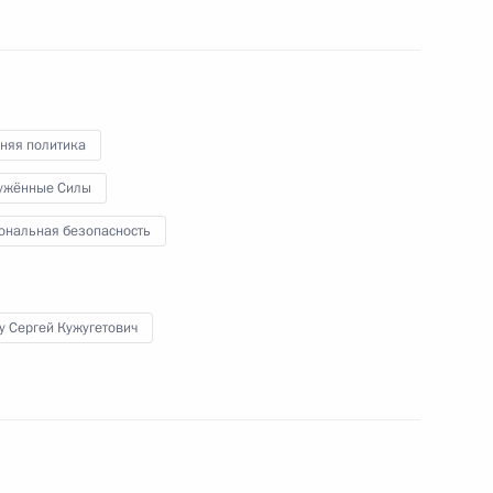
ь
няя политика
 Совета Безопасности
7
ужённые Силы
асть, Ново-Огарёво
ональная безопасность
у Сергей Кужугетович
 Совета Безопасности
4
2м