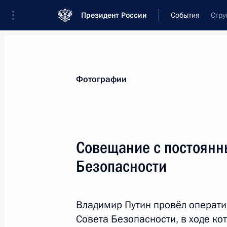
Президент России
События
Стру
Президент
Администрация
Государст
Новости
Сведения о Совете Безопаснос
Фотографии
Показа
Совещание с постоянн
Безопасности
29 ноября 2018 года, четверг
Заседание Совета Безопасности Р
Владимир Путин провёл операт
29 ноября 2018 года, 15:40
Московская обл
Совета Безопасности, в ходе к