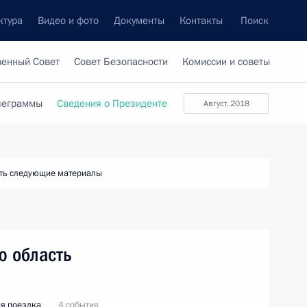
ктура
Видео и фото
Документы
Контакты
Поиск
венный Совет
Совет Безопасности
Комиссии и советы
леграммы
Сведения о Президенте
август, 2018
ть следующие материалы
ю область
я поездка
4 события