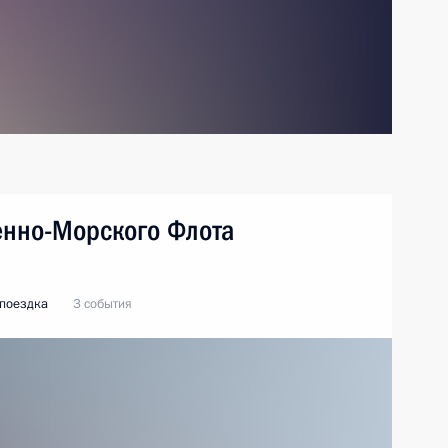
енно-Морского Флота
 поездка
3 события