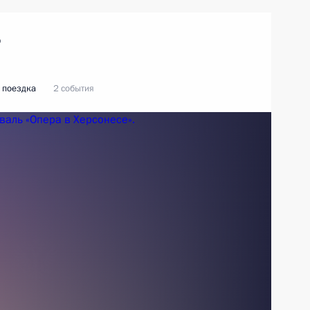
ь
 поездка
2 события