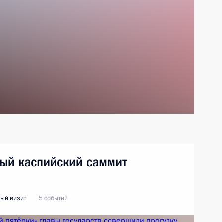
тый каспийский саммит
ый визит
5 событий