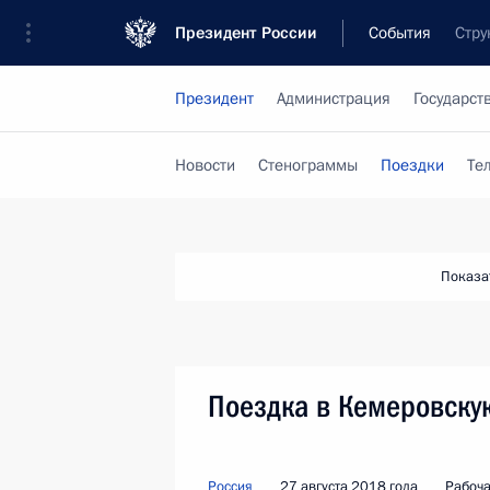
Президент России
События
Стру
Президент
Администрация
Государст
Новости
Стенограммы
Поездки
Те
Показа
Поездка в Кемеровску
Россия
27 августа 2018 года
Рабоча