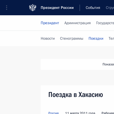
Президент России
События
Стру
Президент
Администрация
Государст
Новости
Стенограммы
Поездки
Те
Показа
Поездка в Хакасию
Россия
11 марта 2011 года
Рабочая