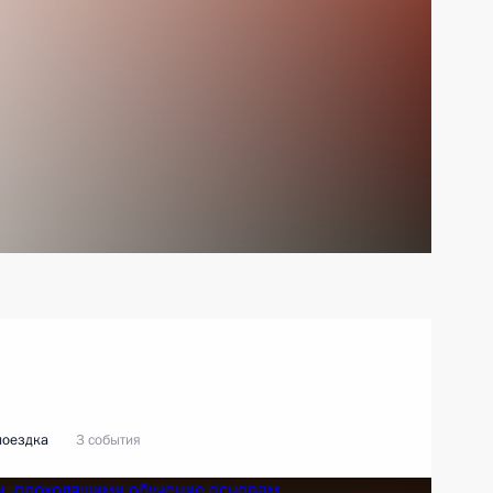
поездка
3 события