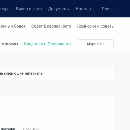
ктура
Видео и фото
Документы
Контакты
Поиск
венный Совет
Совет Безопасности
Комиссии и советы
леграммы
Сведения о Президенте
март, 2011
ть следующие материалы
 поездка
1 событие