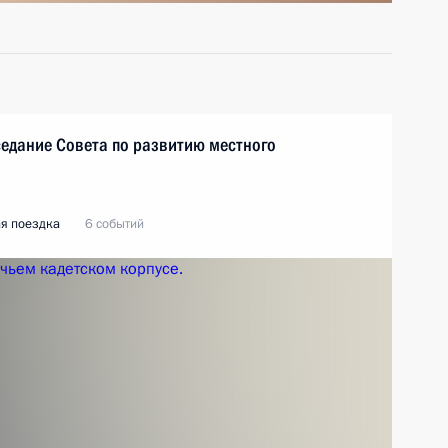
седание Совета по развитию местного
я поездка
6 событий