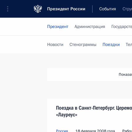
Президент России
События
Стру
Президент
Администрация
Государст
Новости
Стенограммы
Поездки
Те
Показа
Поездка в Санкт-Петербург. Цере
«Лауреус»
Россия
18 февраля 2008 года
Рабо