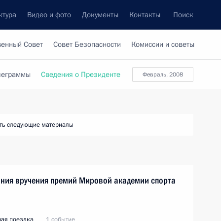
ктура
Видео и фото
Документы
Контакты
Поиск
венный Совет
Совет Безопасности
Комиссии и советы
леграммы
Сведения о Президенте
февраль, 2008
ть следующие материалы
мония вручения премий Мировой академии спорта
чая поездка
1 событие