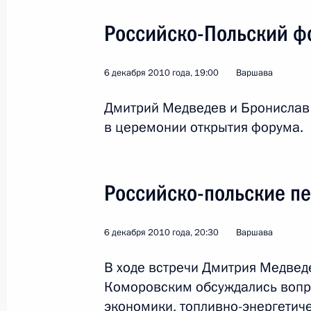
Российско-Польский ф
6 декабря 2010 года, 19:00
Варшава
Дмитрий Медведев и Бронислав
в церемонии открытия форума.
2
Российско-польские п
Поездка в Калмыкию
6 декабря 2010 года, 20:30
Варшава
В ходе встречи Дмитрия Медве
Россия
1 марта 2011 года
Рабочая 
Коморовским обсуждались вопро
экономики, топливно-энергетиче