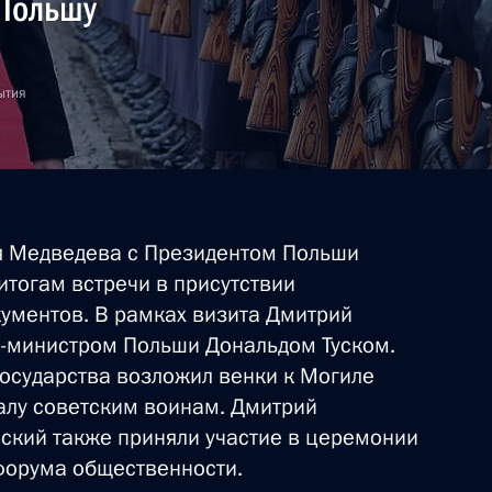
Польшу
ытия
я Медведева с Президентом Польши
тогам встречи в присутствии
кументов. В рамках визита Дмитрий
р-министром Польши Дональдом Туском.
государства возложил венки к Могиле
алу советским воинам. Дмитрий
ский также приняли участие в церемонии
форума общественности.