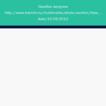
Ошибка загрузки
http://www.kremlin.ru/multimedia/photo/section/trips/by-
date/15.09.2010
Президент России