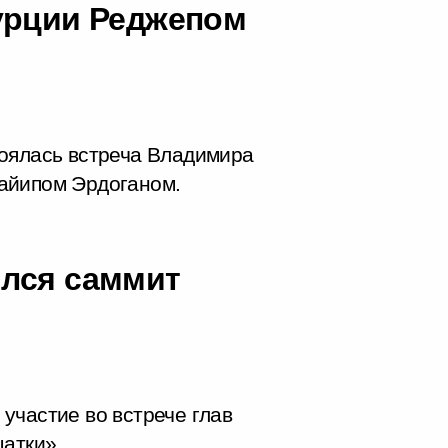
урции Реджепом
тоялась встреча Владимира
айипом Эрдоганом.
ился саммит
участие во встрече глав
цатки».