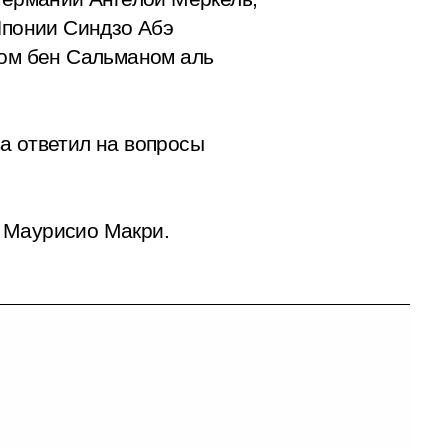
понии Синдзо Абэ
ом бен Сальманом аль
а ответил на вопросы
ы Маурисио Макри.