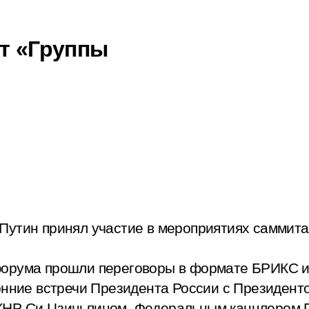
ит «Группы
Путин принял участие в мероприятиях саммита
орума прошли переговоры в формате БРИКС и 
ронние встречи Президента России с Президе
КНР Си Цзиньпином, Федеральным канцлером Г