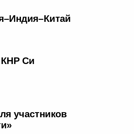
ия–Индия–Китай
 КНР Си
ля участников
ти»