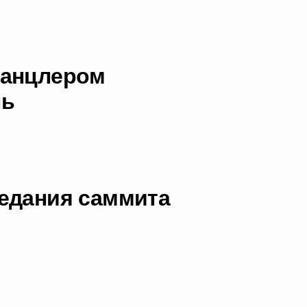
канцлером
ль
едания саммита