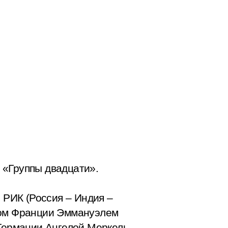
 «Группы двадцати».
РИК (Россия – Индия –
нтом Франции Эммануэлем
ермании Ангелой Меркель,