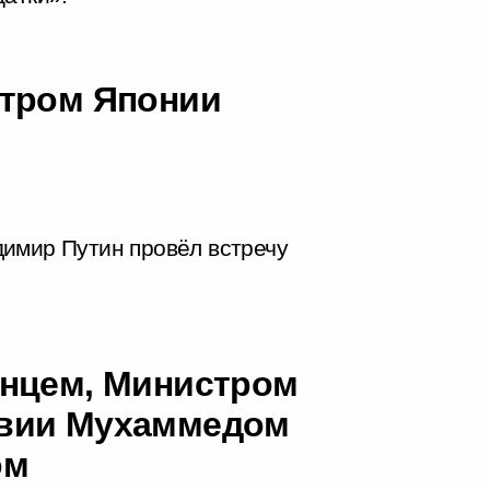
стром Японии
димир Путин провёл встречу
инцем, Министром
авии Мухаммедом
ом