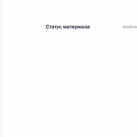
Статус материала
Опублик
4
Поездка в Волгоградск
в Сталинградской битв
Россия
2 февраля 2018 года
Рабоча