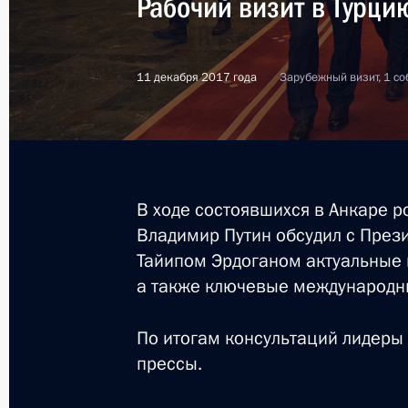
Рабочий визит в Турци
11 декабря 2017 года
Зарубежный визит, 1 со
В ходе состоявшихся в Анкаре р
Владимир Путин обсудил с През
Тайипом Эрдоганом актуальные 
а также ключевые международн
По итогам консультаций лидеры 
прессы.
7