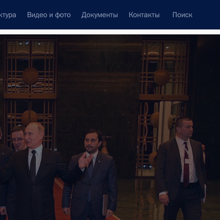
ктура
Видео и фото
Документы
Контакты
Поиск
венный Совет
Совет Безопасности
Комиссии и советы
леграммы
Сведения о Президенте
февраль, 2018
ть следующие материалы
к
бочая поездка
7 событий