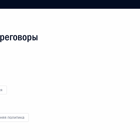
ереговоры
я поездка
4 события
ия
няя политика