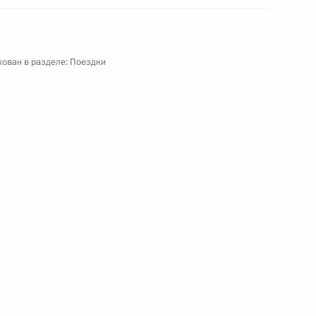
ован в разделе:
Поездки
ую область. 75-летие победы
е
я поездка
4 события