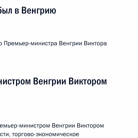
был в Венгрию
ю Премьер-министра Венгрии Виктора
жный визит
1 событие
нистром Венгрии Виктором
ремьер-министром Венгрии Виктором
сти, торгово-экономическое