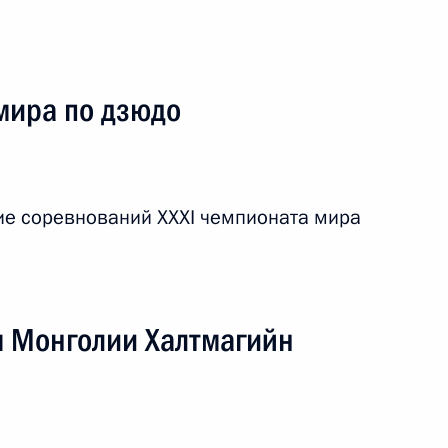
мира по дзюдо
ие соревнований XXXI чемпионата мира
 область
м Монголии Халтмагийн
чая поездка
1 событие