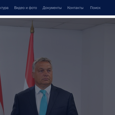
ктура
Видео и фото
Документы
Контакты
Поиск
венный Совет
Совет Безопасности
Комиссии и советы
леграммы
Сведения о Президенте
октябрь, 2017
ть следующие материалы
Туркменистан
ый визит
2 события