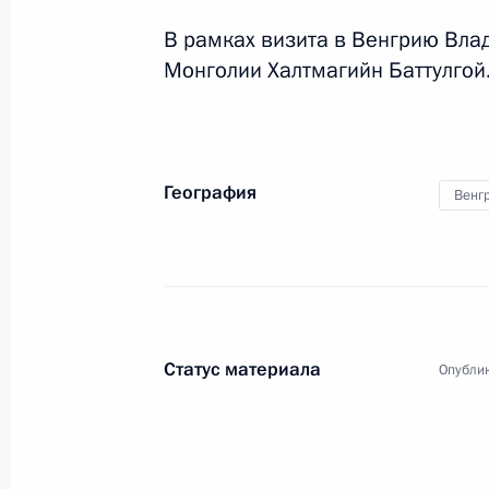
В рамках визита в Венгрию Вла
Монголии Халтмагийн Баттулгой
География
Венг
Статус материала
Опублик
1