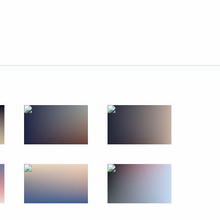
18 августа 2017 года
5 фото
Посещение турнира
по боевому самбо