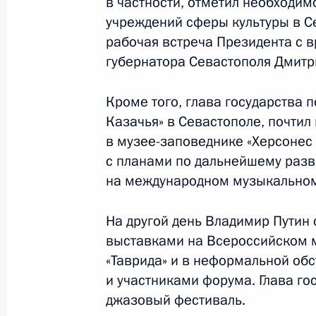
в частности, отметил необходим
учреждений сферы культуры в С
24 августа 2017 года
10 фото
рабочая встреча Президента с
губернатора Севастополя Дмит
Кроме того, глава государства 
Казачья» в Севастополе, почтил
в музее-заповеднике «Херсонес 
с планами по дальнейшему разв
на международном музыкальном 
На другой день Владимир Путин
выставками на Всероссийском
Поездка в Республику Крым
«Таврида» и в неформальной об
и Севастополь
и участниками форума. Глава г
джазовый фестиваль.