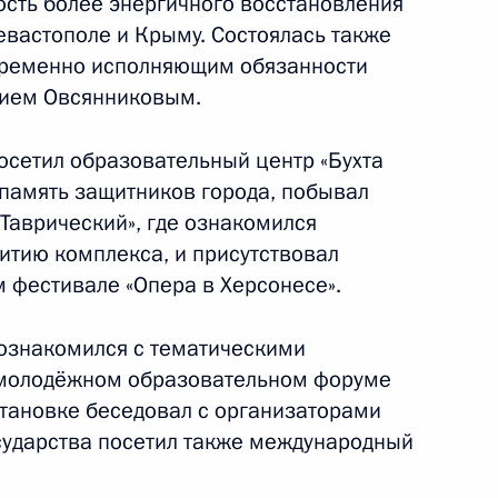
ость более энергичного восстановления
евастополе и Крыму. Состоялась также
18 августа 2017 года
6 фото
 временно исполняющим обязанности
рием Овсянниковым.
посетил образовательный центр «Бухта
 память защитников города, побывал
Таврический», где ознакомился
итию комплекса, и присутствовал
фестивале «Опера в Херсонесе».
 ознакомился с тематическими
 молодёжном образовательном форуме
Посещение
становке беседовал с организаторами
образовательного центра
осударства посетил также международный
«Бухта Казачья»
в Севастополе