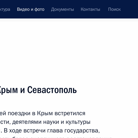
ктура
Видео и фото
Документы
Контакты
Поиск
си
встречи
Церемонии
август, 2017
ть следующие материалы
Крым и Севастополь
Посещение музея-
ей поездки в Крым встретился
заповедника «Херсонес
ти, деятелями науки и культуры
Таврический»
 В ходе встречи глава государства,