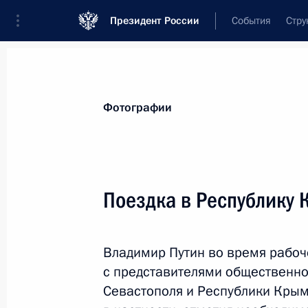
Президент России
События
Стру
Видеозаписи
Фотографии
Аудиозапи
Все материалы
Поездки
Совещания, 
Фотографии
Показа
Поездка в Республику 
Поездка в Рязань
Владимир Путин во время рабоч
с представителями общественнос
Севастополя и Республики Крым.